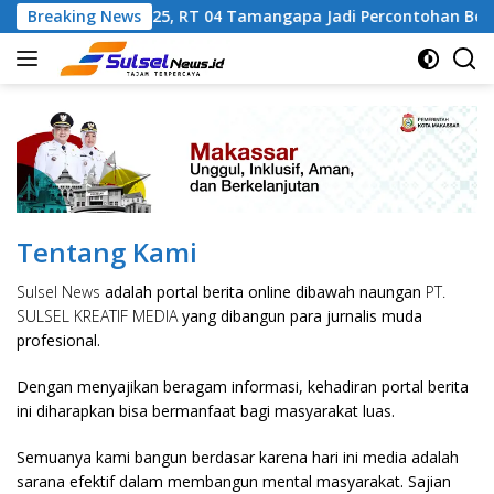
Skip
 Sampah Sejak 2025, RT 04 Tamangapa Jadi Percontohan Berba
Breaking News
to
content
Tentang Kami
Sulsel News
adalah portal berita online dibawah naungan
PT.
SULSEL KREATIF MEDIA
yang dibangun para jurnalis muda
profesional.
Dengan menyajikan beragam informasi, kehadiran portal berita
ini diharapkan bisa bermanfaat bagi masyarakat luas.
Semuanya kami bangun berdasar karena hari ini media adalah
sarana efektif dalam membangun mental masyarakat. Sajian