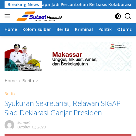
Skip
amangapa Jadi Percontohan Berbasis Kolaborasi Warga
Breaking News
to
content
Home
Kolom Sulbar
Berita
Kriminal
Politik
Otomoti
Home
Berita
Berita
Syukuran Sekretariat, Relawan SIGAP
Siap Deklarasi Ganjar Presiden
Muzawir
October 13, 2023