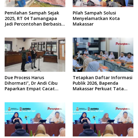
Pemilahan Sampah Sejak
Pilah Sampah Solusi
2025, RT 04 Tamangapa
Menyelamatkan Kota
Jadi Percontohan Berbasis
Makassar
Kolaborasi Warga
Due Process Harus
Tetapkan Daftar Informasi
Dihormati”, Dr Andi Cibu
Publik 2026, Bapenda
Paparkan Empat Cacat
Makassar Perkuat Tata
Yuridis PTDH ASN Morowali
Kelola Keterbukaan
Informasi