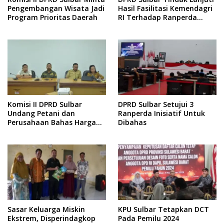
Pengembangan Wisata Jadi
Hasil Fasilitasi Kemendagri
Program Prioritas Daerah
RI Terhadap Ranperda
Penyelenggaraan Jasa
Konstruksi
Komisi II DPRD Sulbar
DPRD Sulbar Setujui 3
Undang Petani dan
Ranperda Inisiatif Untuk
Perusahaan Bahas Harga
Dibahas
TBS Sawit
Sasar Keluarga Miskin
KPU Sulbar Tetapkan DCT
Ekstrem, Disperindagkop
Pada Pemilu 2024