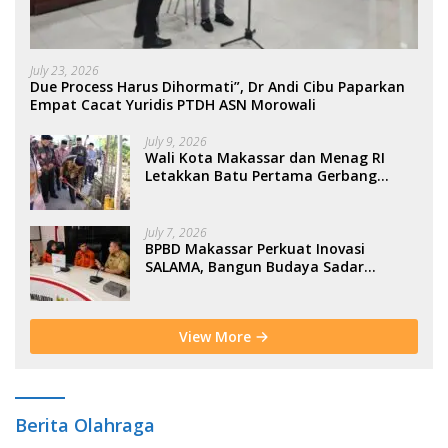
July 23, 2026
Due Process Harus Dihormati”, Dr Andi Cibu Paparkan
Empat Cacat Yuridis PTDH ASN Morowali
July 9, 2026
Wali Kota Makassar dan Menag RI
Letakkan Batu Pertama Gerbang
Moderasi Indonesia di BTP
July 7, 2026
BPBD Makassar Perkuat Inovasi
SALAMA, Bangun Budaya Sadar
Bencana Sejak Usia Dini
View More
Berita Olahraga