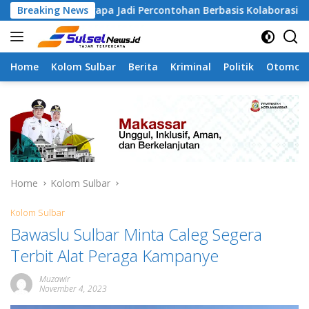
Skip
amangapa Jadi Percontohan Berbasis Kolaborasi Warga
Breaking News
to
content
Home
Kolom Sulbar
Berita
Kriminal
Politik
Otomoti
Home
Kolom Sulbar
Kolom Sulbar
Bawaslu Sulbar Minta Caleg Segera
Terbit Alat Peraga Kampanye
Muzawir
November 4, 2023