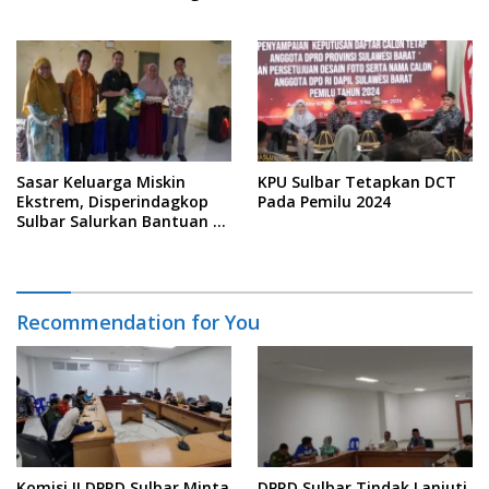
TBS Sawit
Sasar Keluarga Miskin
KPU Sulbar Tetapkan DCT
Ekstrem, Disperindagkop
Pada Pemilu 2024
Sulbar Salurkan Bantuan di
Desa Tallu Banua
Recommendation for You
Komisi II DPRD Sulbar Minta
DPRD Sulbar Tindak Lanjuti