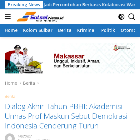
Skip
apa Jadi Percontohan Berbasis Kolaborasi Warga
Breaking News
Pila
to
content
Home
Kolom Sulbar
Berita
Kriminal
Politik
Otomoti
Home
Berita
Berita
Dialog Akhir Tahun PBHI: Akademisi
Unhas Prof Maskun Sebut Demokrasi
Indonesia Cenderung Turun
Muzawir