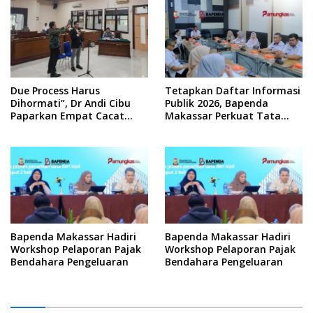
Due Process Harus
Tetapkan Daftar Informasi
Dihormati”, Dr Andi Cibu
Publik 2026, Bapenda
Paparkan Empat Cacat
Makassar Perkuat Tata
Yuridis PTDH ASN Morowali
Kelola Keterbukaan
Informasi
Bapenda Makassar Hadiri
Bapenda Makassar Hadiri
Workshop Pelaporan Pajak
Workshop Pelaporan Pajak
Bendahara Pengeluaran
Bendahara Pengeluaran