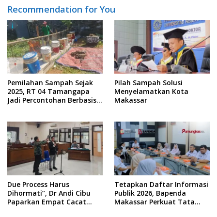
Recommendation for You
Pemilahan Sampah Sejak
Pilah Sampah Solusi
2025, RT 04 Tamangapa
Menyelamatkan Kota
Jadi Percontohan Berbasis
Makassar
Kolaborasi Warga
Due Process Harus
Tetapkan Daftar Informasi
Dihormati”, Dr Andi Cibu
Publik 2026, Bapenda
Paparkan Empat Cacat
Makassar Perkuat Tata
Yuridis PTDH ASN Morowali
Kelola Keterbukaan