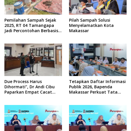
Pemilahan Sampah Sejak
Pilah Sampah Solusi
2025, RT 04 Tamangapa
Menyelamatkan Kota
Jadi Percontohan Berbasis
Makassar
Kolaborasi Warga
Due Process Harus
Tetapkan Daftar Informasi
Dihormati”, Dr Andi Cibu
Publik 2026, Bapenda
Paparkan Empat Cacat
Makassar Perkuat Tata
Yuridis PTDH ASN Morowali
Kelola Keterbukaan
Informasi