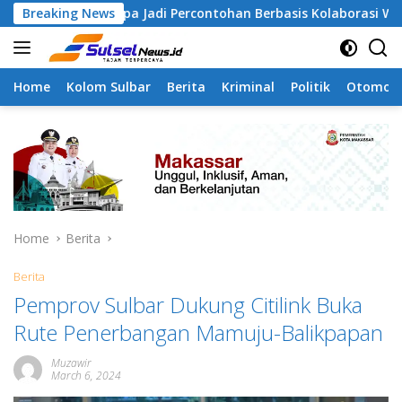
Skip
ngapa Jadi Percontohan Berbasis Kolaborasi Warga
Breaking News
Pi
to
content
Home
Kolom Sulbar
Berita
Kriminal
Politik
Otomoti
Home
Berita
Berita
Pemprov Sulbar Dukung Citilink Buka
Rute Penerbangan Mamuju-Balikpapan
Muzawir
March 6, 2024