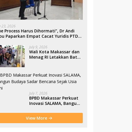
ly 23, 2026
e Process Harus Dihormati”, Dr Andi
bu Paparkan Empat Cacat Yuridis PTDH
SN Morowali
July 9, 2026
Wali Kota Makassar dan
Menag RI Letakkan Batu
Pertama Gerbang
Moderasi Indonesia di
BTP
July 7, 2026
BPBD Makassar Perkuat
Inovasi SALAMA, Bangun
Budaya Sadar Bencana
Sejak Usia Dini
View More