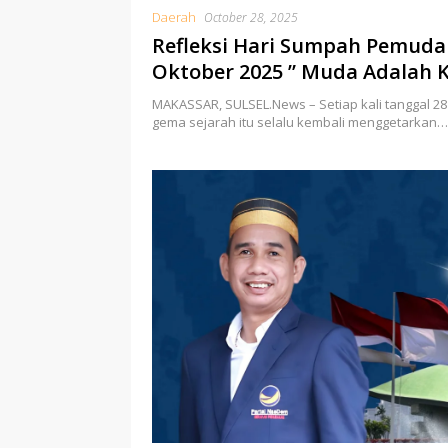
Daerah
October 28, 2025
Refleksi Hari Sumpah Pemuda
Oktober 2025 ” Muda Adalah 
MAKASSAR, SULSEL.News – Setiap kali tanggal 28 
gema sejarah itu selalu kembali menggetarkan…