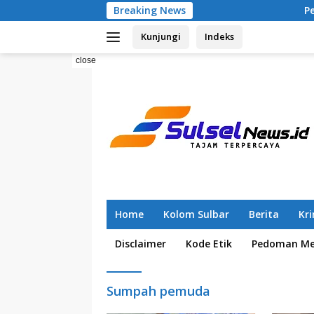
Skip
Breaking News
Pemilahan Sam
to
Kunjungi
Indeks
content
close
Home
Kolom Sulbar
Berita
Kr
Disclaimer
Kode Etik
Pedoman Med
Sumpah pemuda