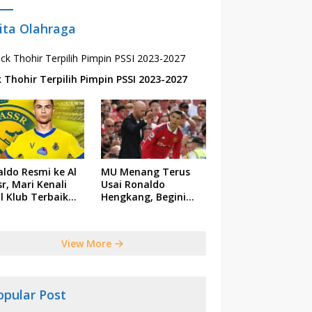
ita Olahraga
k Thohir Terpilih Pimpin PSSI 2023-2027
ldo Resmi ke Al
MU Menang Terus
r, Mari Kenali
Usai Ronaldo
il Klub Terbaik
Hengkang, Begini
 Saudi Tersebut
Respon Ten Hag
View More
opular Post