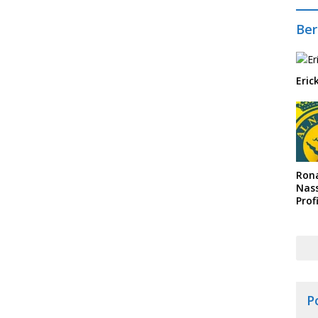
Ber
Eric
Rona
Nass
Prof
Arab
P