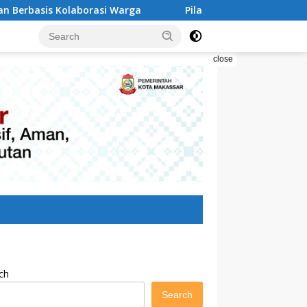
Kolaborasi Warga
Pilah Sampah Solusi Menyelamatkan
close
ch
Search