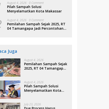
1
August 4, 2026
0 Comment
Pilah Sampah Solusi
Menyelamatkan Kota Makassar
2
August 4, 2026
0 Comment
Pemilahan Sampah Sejak 2025, RT
04 Tamangapa Jadi Percontohan
Berbasis Kolaborasi Warga
aca Juga
August 4, 2026
Pemilahan Sampah Sejak
2025, RT 04 Tamangapa
Jadi Percontohan
Berbasis Kolaborasi
Warga
August 4, 2026
Pilah Sampah Solusi
Menyelamatkan Kota
Makassar
July 23, 2026
Due Process Harus