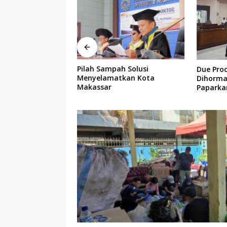
Sampah Sejak
Pilah Sampah Solusi
Due Proc
4 Tamangapa Jadi
Menyelamatkan Kota
Dihormat
n Berbasis
Makassar
Paparka
 Warga
Yuridis