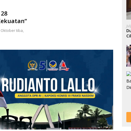
 28
Kekuatan”
Ju
Oktober tiba,
Du
Ci
A