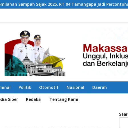
pah Sejak 2025, RT 04 Tamangapa Jadi Percontohan Berbasis 
iminal
Politik
Otomotif
Nasional
Daerah
ia Siber
Redaksi
Tentang Kami
Sear