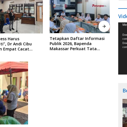
Vid
Vide
Med
Play
Dow
Tetapkan Daftar Informasi
Bape
ess Harus
con
Publik 2026, Bapenda
Work
i”, Dr Andi Cibu
Dow
con
Makassar Perkuat Tata
Bend
n Empat Cacat
Kelola Keterbukaan Informasi
 PTDH ASN Morowali
B