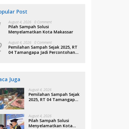
opular Post
1
August 4, 2026
0 Comment
Pilah Sampah Solusi
Menyelamatkan Kota Makassar
2
August 4, 2026
0 Comment
Pemilahan Sampah Sejak 2025, RT
04 Tamangapa Jadi Percontohan
Berbasis Kolaborasi Warga
aca Juga
August 4, 2026
Pemilahan Sampah Sejak
2025, RT 04 Tamangapa
Jadi Percontohan
Berbasis Kolaborasi
Warga
August 4, 2026
Pilah Sampah Solusi
Menyelamatkan Kota