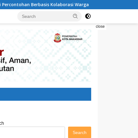
rbasis Kolaborasi Warga
Pilah Sampah Solusi Menyel
close
ch
Search