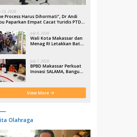
ly 23, 2026
e Process Harus Dihormati”, Dr Andi
bu Paparkan Empat Cacat Yuridis PTDH
SN Morowali
July 9, 2026
Wali Kota Makassar dan
Menag RI Letakkan Batu
Pertama Gerbang
Moderasi Indonesia di
BTP
July 7, 2026
BPBD Makassar Perkuat
Inovasi SALAMA, Bangun
Budaya Sadar Bencana
Sejak Usia Dini
View More
ita Olahraga