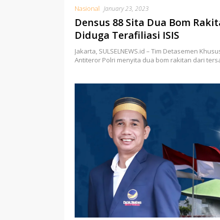
Nasional
January 23, 2023
Densus 88 Sita Dua Bom Rakit
Diduga Terafiliasi ISIS
Jakarta, SULSELNEWS.id – Tim Detasemen Khusus
Antiteror Polri menyita dua bom rakitan dari te