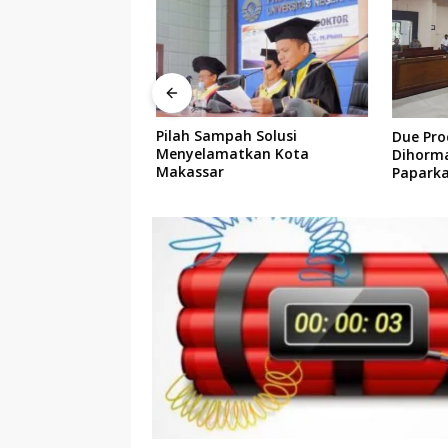
Sampah Sejak
Pilah Sampah Solusi
Due Proc
4 Tamangapa Jadi
Menyelamatkan Kota
Dihormat
n Berbasis
Makassar
Paparka
 Warga
Yuridis