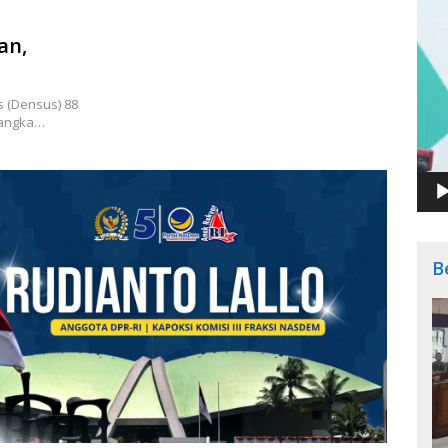
an,
 (Densus) 88
rsangka…
B