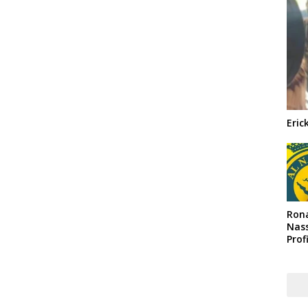
Eric
Rona
Nass
Prof
Arab