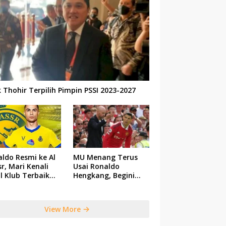
k Thohir Terpilih Pimpin PSSI 2023-2027
ldo Resmi ke Al
MU Menang Terus
r, Mari Kenali
Usai Ronaldo
il Klub Terbaik
Hengkang, Begini
 Saudi Tersebut
Respon Ten Hag
View More