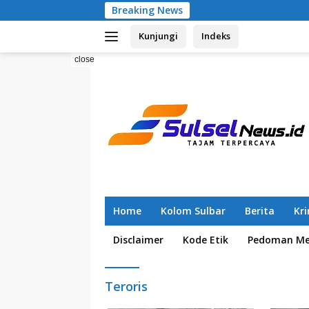
Skip
Breaking News
Pemil
to
Kunjungi
Indeks
content
close
Home
Kolom Sulbar
Berita
Kr
Disclaimer
Kode Etik
Pedoman Med
Teroris