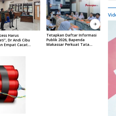
Vid
Vide
Play
Tetapkan Daftar Informasi
Bape
ess Harus
Publik 2026, Bapenda
Work
i”, Dr Andi Cibu
Makassar Perkuat Tata
Bend
n Empat Cacat
Kelola Keterbukaan Informasi
 PTDH ASN Morowali