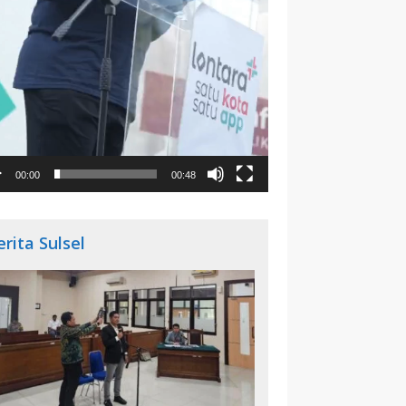
00:00
00:48
erita Sulsel