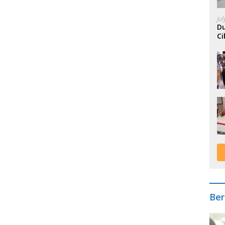
Ju
Du
Ci
A
Ber