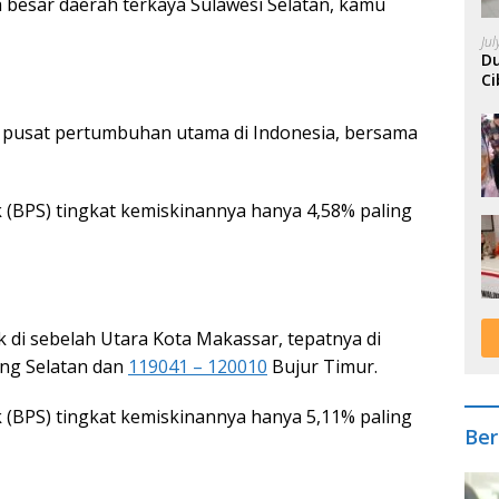
 besar daerah terkaya Sulawesi Selatan, kamu
Ju
Du
Ci
A
t pusat pertumbuhan utama di Indonesia, bersama
k (BPS) tingkat kemiskinannya hanya 4,58% paling
ak di sebelah Utara Kota Makassar, tepatnya di
ng Selatan dan
119041 – 120010
Bujur Timur.
k (BPS) tingkat kemiskinannya hanya 5,11% paling
Ber