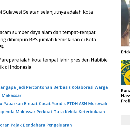
i Sulawesi Selatan selanjutnya adalah Kota
i macam sumber daya alam dan tempat-tempat
yang dihimpun BPS jumlah kemiskinan di Kota
%.
Eric
Parepare ialah kota tempat lahir presiden Habibie
ik di Indonesia
angapa Jadi Percontohan Berbasis Kolaborasi Warga
Rona
a Makassar
Nass
Prof
ibu Paparkan Empat Cacat Yuridis PTDH ASN Morowali
Arab
Bapenda Makassar Perkuat Tata Kelola Keterbukaan
oran Pajak Bendahara Pengeluaran