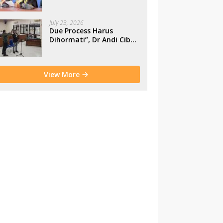
Makassar
July 23, 2026
Due Process Harus
Dihormati”, Dr Andi Cibu
Paparkan Empat Cacat
Yuridis PTDH ASN
Morowali
View More