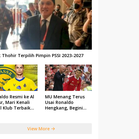
k Thohir Terpilih Pimpin PSSI 2023-2027
ldo Resmi ke Al
MU Menang Terus
r, Mari Kenali
Usai Ronaldo
il Klub Terbaik
Hengkang, Begini
 Saudi Tersebut
Respon Ten Hag
View More