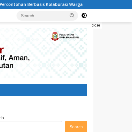
Kolaborasi Warga
Pilah Sampah Solusi Menyelamatkan 
close
ch
Search