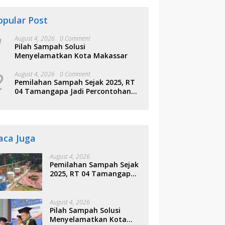
opular Post
1
August 4, 2026
0 Comment
Pilah Sampah Solusi
Menyelamatkan Kota Makassar
2
August 4, 2026
0 Comment
Pemilahan Sampah Sejak 2025, RT
04 Tamangapa Jadi Percontohan
Berbasis Kolaborasi Warga
aca Juga
August 4, 2026
Pemilahan Sampah Sejak
2025, RT 04 Tamangapa
Jadi Percontohan
Berbasis Kolaborasi
Warga
August 4, 2026
Pilah Sampah Solusi
Menyelamatkan Kota