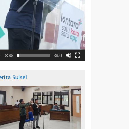
00:00
00:48
erita Sulsel