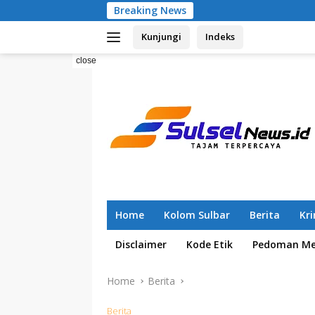
Skip
Breaking News
Pemilahan Sam
to
Kunjungi
Indeks
content
close
Home
Kolom Sulbar
Berita
Kr
Disclaimer
Kode Etik
Pedoman Med
Home
Berita
Berita