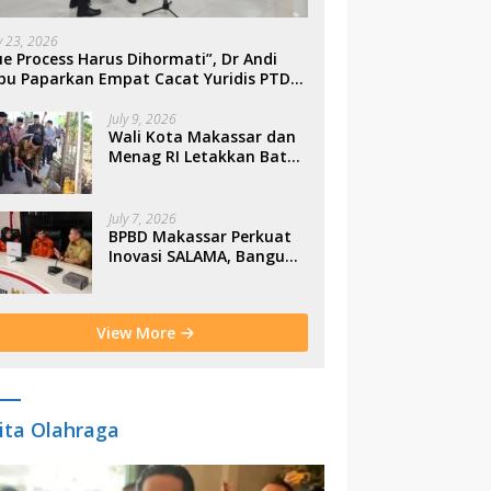
ly 23, 2026
e Process Harus Dihormati”, Dr Andi
bu Paparkan Empat Cacat Yuridis PTDH
SN Morowali
July 9, 2026
Wali Kota Makassar dan
Menag RI Letakkan Batu
Pertama Gerbang
Moderasi Indonesia di
BTP
July 7, 2026
BPBD Makassar Perkuat
Inovasi SALAMA, Bangun
Budaya Sadar Bencana
Sejak Usia Dini
View More
ita Olahraga