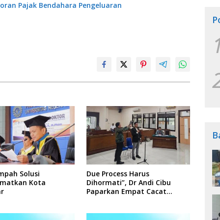
oran Pajak Bendahara Pengeluaran
P
B
mpah Solusi
Due Process Harus
matkan Kota
Dihormati”, Dr Andi Cibu
r
Paparkan Empat Cacat
Yuridis PTDH ASN Morowali