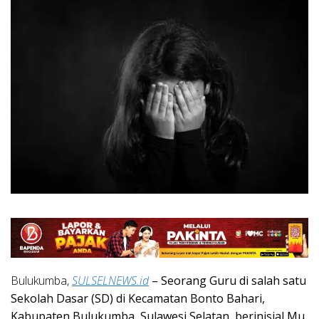
Bulukumba,
SULSELNEWS.id
– Seorang Guru di salah satu
Sekolah Dasar (SD) di Kecamatan Bonto Bahari,
Kabupaten Bulukumba, Sulawesi Selatan, berinisial Mu