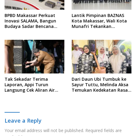
BPBD Makassar Perkuat
Lantik Pimpinan BAZNAS
Inovasi SALAMA, Bangun
Kota Makassar, Wali Kota
Budaya Sadar Bencana
Munafri Tekankan
Sejak Usia Dini
Akuntabilitas dan
Pengelolaan Zakat Berbasis
Data
Tak Sekadar Terima
Dari Daun Ubi Tumbuk ke
Laporan, Appi Turun
Sayur Tuttu, Melinda Aksa
Langsung Cek Aliran Air
Temukan Kedekatan Rasa
PDAM di Permukiman
Nusantara Pada Acara
Warga
Ladies Program APEKSI 2026
Leave a Reply
Your email address will not be published.
Required fields are