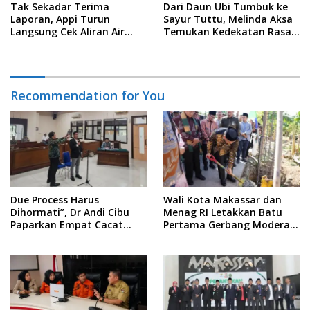
Tak Sekadar Terima
Dari Daun Ubi Tumbuk ke
Laporan, Appi Turun
Sayur Tuttu, Melinda Aksa
Langsung Cek Aliran Air
Temukan Kedekatan Rasa
PDAM di Permukiman
Nusantara Pada Acara
Warga
Ladies Program APEKSI 2026
Recommendation for You
Due Process Harus
Wali Kota Makassar dan
Dihormati”, Dr Andi Cibu
Menag RI Letakkan Batu
Paparkan Empat Cacat
Pertama Gerbang Moderasi
Yuridis PTDH ASN Morowali
Indonesia di BTP