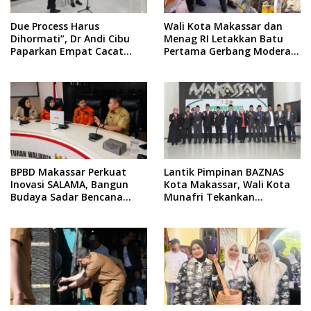
Due Process Harus
Wali Kota Makassar dan
Dihormati”, Dr Andi Cibu
Menag RI Letakkan Batu
Paparkan Empat Cacat
Pertama Gerbang Moderasi
Yuridis PTDH ASN Morowali
Indonesia di BTP
BPBD Makassar Perkuat
Lantik Pimpinan BAZNAS
Inovasi SALAMA, Bangun
Kota Makassar, Wali Kota
Budaya Sadar Bencana
Munafri Tekankan
Sejak Usia Dini
Akuntabilitas dan
Pengelolaan Zakat Berbasis
Data