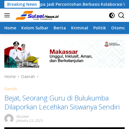
Skip
mangapa Jadi Percontohan Berbasis Kolaborasi Warga
Breaking News
to
content
Home
Kolom Sulbar
Berita
Kriminal
Politik
Otomoti
Home
Daerah
Daerah
Bejat, Seorang Guru di Bulukumba
Dilaporkan Lecehkan Siswanya Sendiri
Muzawir
January 23, 2023