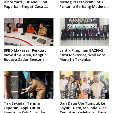
Dihormati”, Dr Andi Cibu
Menag RI Letakkan Batu
Paparkan Empat Cacat
Pertama Gerbang Moderasi
Yuridis PTDH ASN Morowali
Indonesia di BTP
BPBD Makassar Perkuat
Lantik Pimpinan BAZNAS
Inovasi SALAMA, Bangun
Kota Makassar, Wali Kota
Budaya Sadar Bencana
Munafri Tekankan
Sejak Usia Dini
Akuntabilitas dan
Pengelolaan Zakat Berbasis
Data
Tak Sekadar Terima
Dari Daun Ubi Tumbuk ke
Laporan, Appi Turun
Sayur Tuttu, Melinda Aksa
Langsung Cek Aliran Air
Temukan Kedekatan Rasa