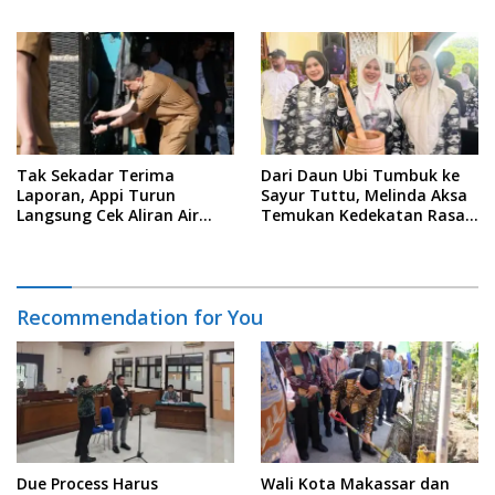
Sejak Usia Dini
Akuntabilitas dan
Pengelolaan Zakat Berbasis
Data
Tak Sekadar Terima
Dari Daun Ubi Tumbuk ke
Laporan, Appi Turun
Sayur Tuttu, Melinda Aksa
Langsung Cek Aliran Air
Temukan Kedekatan Rasa
PDAM di Permukiman
Nusantara Pada Acara
Warga
Ladies Program APEKSI 2026
Recommendation for You
Due Process Harus
Wali Kota Makassar dan