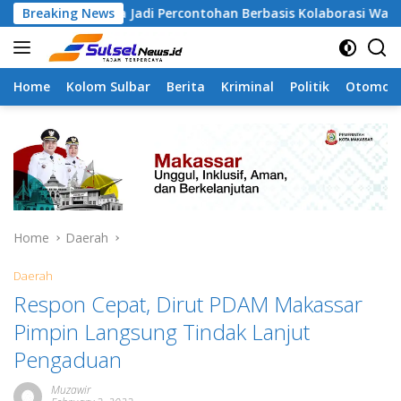
Skip
angapa Jadi Percontohan Berbasis Kolaborasi Warga
Breaking News
P
to
content
Home
Kolom Sulbar
Berita
Kriminal
Politik
Otomoti
Home
Daerah
Daerah
Respon Cepat, Dirut PDAM Makassar
Pimpin Langsung Tindak Lanjut
Pengaduan
Muzawir