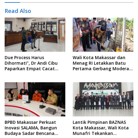
Read Also
Due Process Harus
Wali Kota Makassar dan
Dihormati”, Dr Andi Cibu
Menag RI Letakkan Batu
Paparkan Empat Cacat
Pertama Gerbang Moderasi
Yuridis PTDH ASN Morowali
Indonesia di BTP
BPBD Makassar Perkuat
Lantik Pimpinan BAZNAS
Inovasi SALAMA, Bangun
Kota Makassar, Wali Kota
Budaya Sadar Bencana
Munafri Tekankan