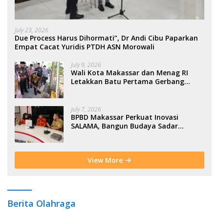
July 23, 2026
Due Process Harus Dihormati”, Dr Andi Cibu Paparkan
Empat Cacat Yuridis PTDH ASN Morowali
July 9, 2026
Wali Kota Makassar dan Menag RI
Letakkan Batu Pertama Gerbang
Moderasi Indonesia di BTP
July 7, 2026
BPBD Makassar Perkuat Inovasi
SALAMA, Bangun Budaya Sadar
Bencana Sejak Usia Dini
View More
Berita Olahraga