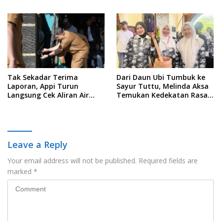
Sejak Usia Dini
Akuntabilitas dan
Pengelolaan Zakat Berbasis
Data
Tak Sekadar Terima
Dari Daun Ubi Tumbuk ke
Laporan, Appi Turun
Sayur Tuttu, Melinda Aksa
Langsung Cek Aliran Air
Temukan Kedekatan Rasa
PDAM di Permukiman
Nusantara Pada Acara
Warga
Ladies Program APEKSI 2026
Leave a Reply
Your email address will not be published.
Required fields are
marked
*