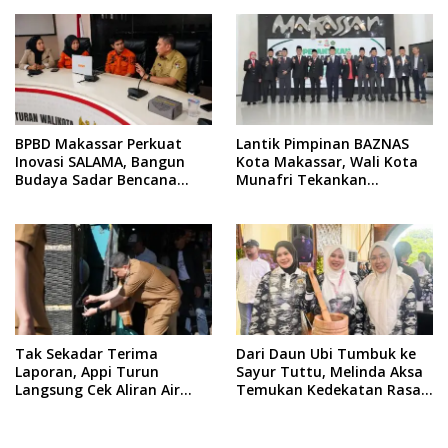
BPBD Makassar Perkuat
Lantik Pimpinan BAZNAS
Inovasi SALAMA, Bangun
Kota Makassar, Wali Kota
Budaya Sadar Bencana
Munafri Tekankan
Sejak Usia Dini
Akuntabilitas dan
Pengelolaan Zakat Berbasis
Data
Tak Sekadar Terima
Dari Daun Ubi Tumbuk ke
Laporan, Appi Turun
Sayur Tuttu, Melinda Aksa
Langsung Cek Aliran Air
Temukan Kedekatan Rasa
PDAM di Permukiman
Nusantara Pada Acara
Warga
Ladies Program APEKSI 2026