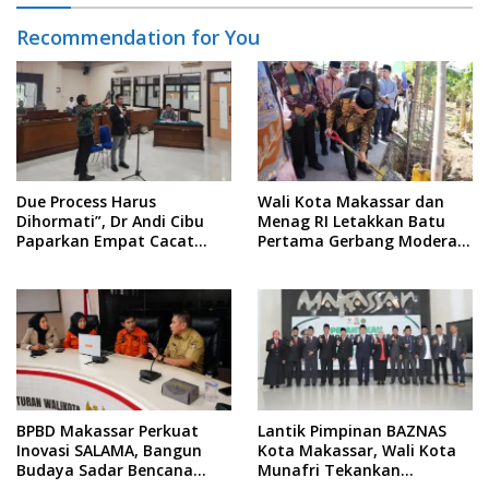
Recommendation for You
Due Process Harus
Wali Kota Makassar dan
Dihormati”, Dr Andi Cibu
Menag RI Letakkan Batu
Paparkan Empat Cacat
Pertama Gerbang Moderasi
Yuridis PTDH ASN Morowali
Indonesia di BTP
BPBD Makassar Perkuat
Lantik Pimpinan BAZNAS
Inovasi SALAMA, Bangun
Kota Makassar, Wali Kota
Budaya Sadar Bencana
Munafri Tekankan