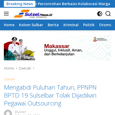
Skip
 Jadi Percontohan Berbasis Kolaborasi Warga
Breaking News
Pilah S
to
content
Home
Kolom Sulbar
Berita
Kriminal
Politik
Otomoti
Home
Daerah
Daerah
Mengabdi Puluhan Tahun, PPNPN
BPTD 19 Sulselbar Tolak Dijadikan
Pegawai Outsourcing
Muzawir