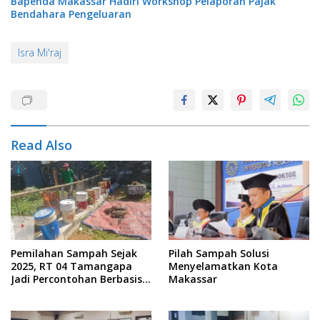
Bapenda Makassar Hadiri Workshop Pelaporan Pajak
Bendahara Pengeluaran
Isra Mi'raj
Read Also
Pemilahan Sampah Sejak
Pilah Sampah Solusi
2025, RT 04 Tamangapa
Menyelamatkan Kota
Jadi Percontohan Berbasis
Makassar
Kolaborasi Warga