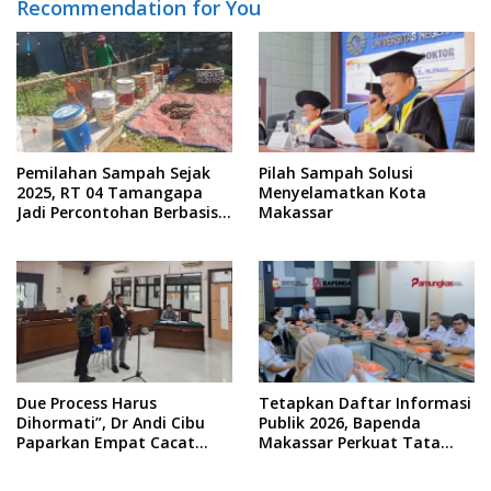
Recommendation for You
Pemilahan Sampah Sejak
Pilah Sampah Solusi
2025, RT 04 Tamangapa
Menyelamatkan Kota
Jadi Percontohan Berbasis
Makassar
Kolaborasi Warga
Due Process Harus
Tetapkan Daftar Informasi
Dihormati”, Dr Andi Cibu
Publik 2026, Bapenda
Paparkan Empat Cacat
Makassar Perkuat Tata
Yuridis PTDH ASN Morowali
Kelola Keterbukaan
Informasi