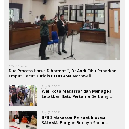
July 23, 2026
Due Process Harus Dihormati”, Dr Andi Cibu Paparkan
Empat Cacat Yuridis PTDH ASN Morowali
July 9, 2026
Wali Kota Makassar dan Menag RI
Letakkan Batu Pertama Gerbang
Moderasi Indonesia di BTP
July 7, 2026
BPBD Makassar Perkuat Inovasi
SALAMA, Bangun Budaya Sadar
Bencana Sejak Usia Dini