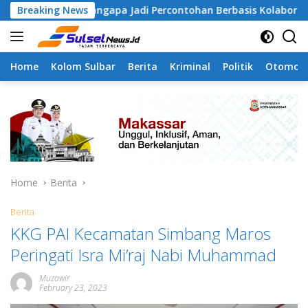
Skip
4 Tamangapa Jadi Percontohan Berbasis Kolaborasi Warga
Breaking News
to
content
Home
Kolom Sulbar
Berita
Kriminal
Politik
Otomoti
Home
Berita
Berita
KKG PAI Kecamatan Simbang Maros
Peringati Isra Mi’raj Nabi Muhammad
Muzawir
February 23, 2023