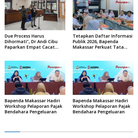
Due Process Harus
Tetapkan Daftar Informasi
Dihormati”, Dr Andi Cibu
Publik 2026, Bapenda
Paparkan Empat Cacat
Makassar Perkuat Tata
Yuridis PTDH ASN Morowali
Kelola Keterbukaan
Informasi
Bapenda Makassar Hadiri
Bapenda Makassar Hadiri
Workshop Pelaporan Pajak
Workshop Pelaporan Pajak
Bendahara Pengeluaran
Bendahara Pengeluaran