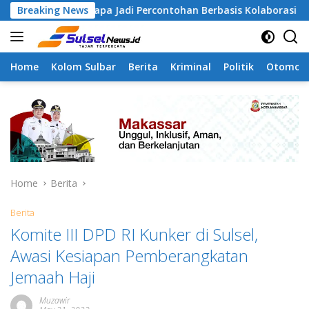
Skip
mangapa Jadi Percontohan Berbasis Kolaborasi Warga
Breaking News
to
content
Home
Kolom Sulbar
Berita
Kriminal
Politik
Otomoti
Home
Berita
Berita
Komite III DPD RI Kunker di Sulsel,
Awasi Kesiapan Pemberangkatan
Jemaah Haji
Muzawir