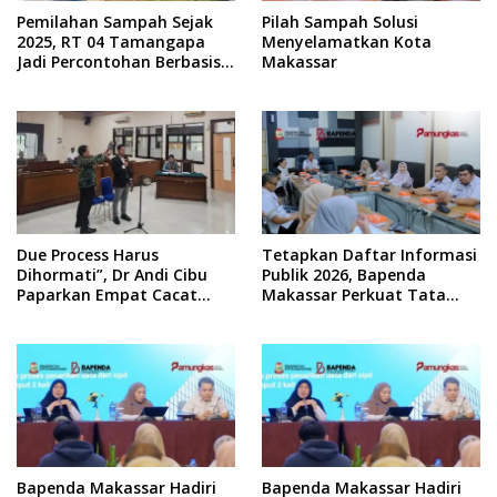
Pemilahan Sampah Sejak
Pilah Sampah Solusi
2025, RT 04 Tamangapa
Menyelamatkan Kota
Jadi Percontohan Berbasis
Makassar
Kolaborasi Warga
Due Process Harus
Tetapkan Daftar Informasi
Dihormati”, Dr Andi Cibu
Publik 2026, Bapenda
Paparkan Empat Cacat
Makassar Perkuat Tata
Yuridis PTDH ASN Morowali
Kelola Keterbukaan
Informasi
Bapenda Makassar Hadiri
Bapenda Makassar Hadiri