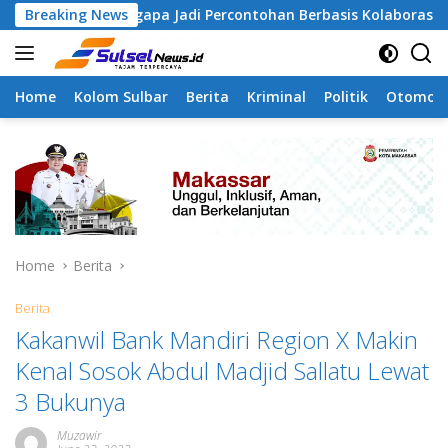
Skip
Tamangapa Jadi Percontohan Berbasis Kolaborasi Warga
Breaking News
to
content
Home
Kolom Sulbar
Berita
Kriminal
Politik
Otomoti
Home
Berita
Berita
Kakanwil Bank Mandiri Region X Makin
Kenal Sosok Abdul Madjid Sallatu Lewat
3 Bukunya
Muzawir