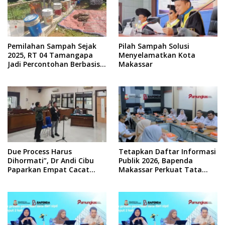
Pemilahan Sampah Sejak
Pilah Sampah Solusi
2025, RT 04 Tamangapa
Menyelamatkan Kota
Jadi Percontohan Berbasis
Makassar
Kolaborasi Warga
Due Process Harus
Tetapkan Daftar Informasi
Dihormati”, Dr Andi Cibu
Publik 2026, Bapenda
Paparkan Empat Cacat
Makassar Perkuat Tata
Yuridis PTDH ASN Morowali
Kelola Keterbukaan
Informasi