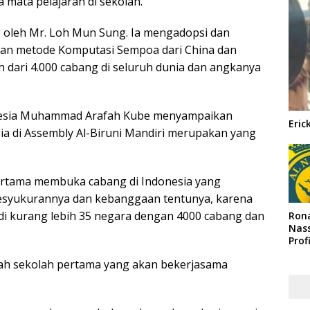
ata pelajaran di sekolah.
93 oleh Mr. Loh Mun Sung. Ia mengadopsi dan
an metode Komputasi Sempoa dari China dan
ih dari 4.000 cabang di seluruh dunia dan angkanya
onesia Muhammad Arafah Kube menyampaikan
Eric
ia di Assembly Al-Biruni Mandiri merupakan yang
pertama membuka cabang di Indonesia yang
 kesyukurannya dan kebanggaan tentunya, karena
di kurang lebih 35 negara dengan 4000 cabang dan
Rona
Nass
Prof
Arab
olah sekolah pertama yang akan bekerjasama