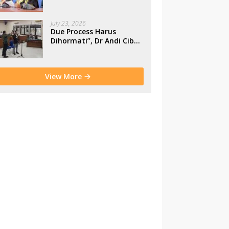
Makassar
July 23, 2026
Due Process Harus
Dihormati”, Dr Andi Cibu
Paparkan Empat Cacat
Yuridis PTDH ASN
Morowali
View More