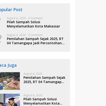
opular Post
1
August 4, 2026
0 Comment
Pilah Sampah Solusi
Menyelamatkan Kota Makassar
2
August 4, 2026
0 Comment
Pemilahan Sampah Sejak 2025, RT
04 Tamangapa Jadi Percontohan
Berbasis Kolaborasi Warga
aca Juga
August 4, 2026
Pemilahan Sampah Sejak
2025, RT 04 Tamangapa
Jadi Percontohan
Berbasis Kolaborasi
Warga
August 4, 2026
Pilah Sampah Solusi
Menyelamatkan Kota