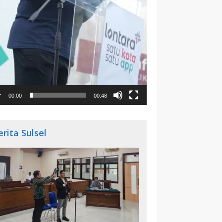
00:00
00:48
erita Sulsel