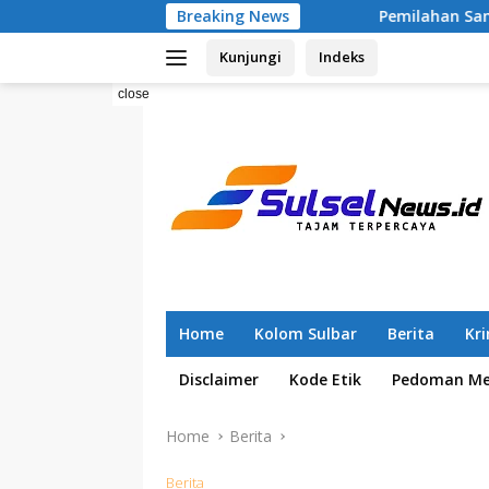
Skip
Breaking News
Pemilahan Sampah Sejak 2025, RT 04 
to
Kunjungi
Indeks
content
close
Home
Kolom Sulbar
Berita
Kr
Disclaimer
Kode Etik
Pedoman Med
Home
Berita
Berita