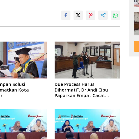
mpah Solusi
Due Process Harus
matkan Kota
Dihormati”, Dr Andi Cibu
r
Paparkan Empat Cacat
Yuridis PTDH ASN Morowali