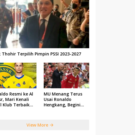
k Thohir Terpilih Pimpin PSSI 2023-2027
ldo Resmi ke Al
MU Menang Terus
r, Mari Kenali
Usai Ronaldo
il Klub Terbaik
Hengkang, Begini
 Saudi Tersebut
Respon Ten Hag
View More