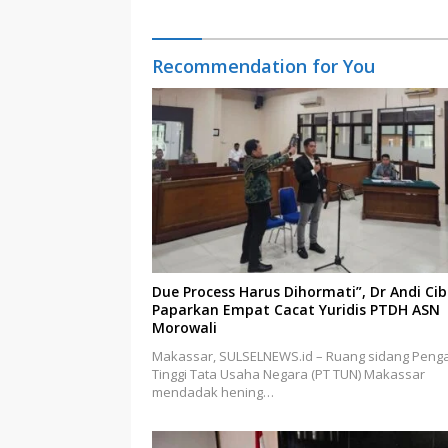
Data
Recommendation for You
Due Process Harus Dihormati”, Dr Andi Ci
Paparkan Empat Cacat Yuridis PTDH ASN
Morowali
Makassar, SULSELNEWS.id – Ruang sidang Penga
Tinggi Tata Usaha Negara (PT TUN) Makassar
mendadak hening…