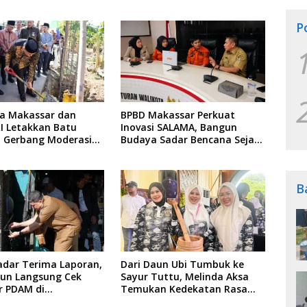
P
ta Makassar dan
BPBD Makassar Perkuat
I Letakkan Batu
Inovasi SALAMA, Bangun
 Gerbang Moderasi
Budaya Sadar Bencana Sejak
a di BTP
Usia Dini
B
adar Terima Laporan,
Dari Daun Ubi Tumbuk ke
run Langsung Cek
Sayur Tuttu, Melinda Aksa
ir PDAM di
Temukan Kedekatan Rasa
iman Warga
Nusantara Pada Acara Ladies