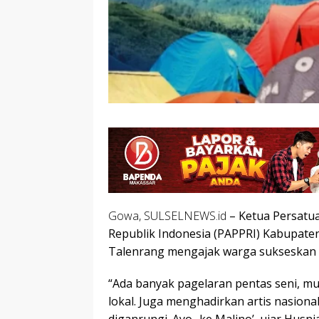
Gowa, SULSELNEWS.id
– Ketua Persatua
Republik Indonesia (PAPPRI) Kabupaten 
Talenrang mengajak warga sukseskan B
“Ada banyak pagelaran pentas seni, m
lokal. Juga menghadirkan artis nasiona
diganrungi. Ayo.. ke Malino’, ujar Husn