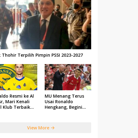
k Thohir Terpilih Pimpin PSSI 2023-2027
ldo Resmi ke Al
MU Menang Terus
r, Mari Kenali
Usai Ronaldo
il Klub Terbaik
Hengkang, Begini
 Saudi Tersebut
Respon Ten Hag
View More