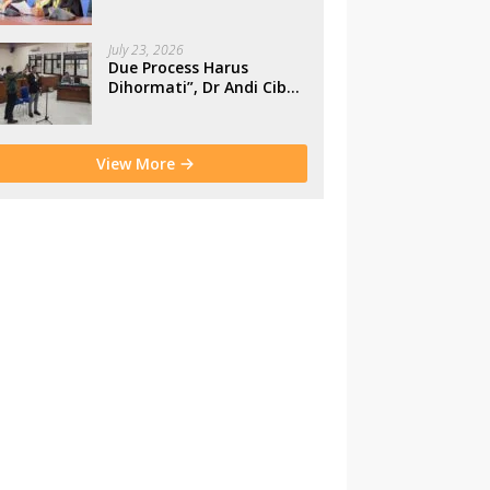
Makassar
July 23, 2026
Due Process Harus
Dihormati”, Dr Andi Cibu
Paparkan Empat Cacat
Yuridis PTDH ASN
Morowali
View More