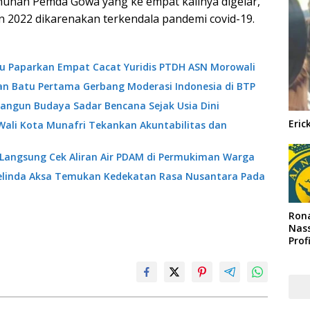
tahunan Pemda Gowa yang ke empat kalinya digelar,
 2022 dikarenakan terkendala pandemi covid-19.
ibu Paparkan Empat Cacat Yuridis PTDH ASN Morowali
an Batu Pertama Gerbang Moderasi Indonesia di BTP
angun Budaya Sadar Bencana Sejak Usia Dini
Eric
Wali Kota Munafri Tekankan Akuntabilitas dan
 Langsung Cek Aliran Air PDAM di Permukiman Warga
Melinda Aksa Temukan Kedekatan Rasa Nusantara Pada
Rona
Nass
Prof
Arab