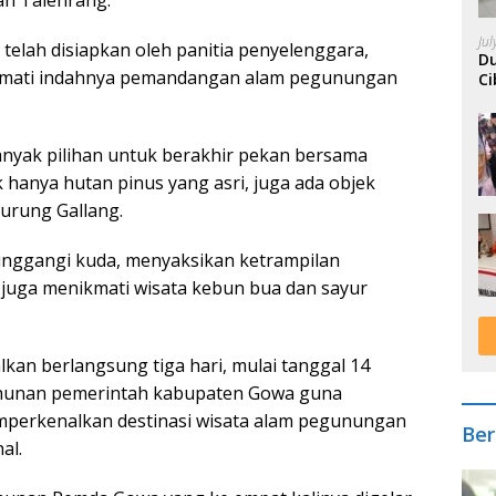
Ju
telah disiapkan oleh panitia penyelenggara,
Du
ikmati indahnya pemandangan alam pegunungan
Ci
A
yak pilihan untuk berakhir pekan bersama
 hanya hutan pinus yang asri, juga ada objek
murung Gallang.
unggangi kuda, menyaksikan ketrampilan
 juga menikmati wisata kebun bua dan sayur
lkan berlangsung tiga hari, mulai tanggal 14
 tahunan pemerintah kabupaten Gowa guna
mperkenalkan destinasi wisata alam pegunungan
Ber
al.