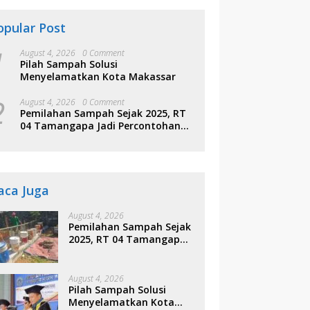
opular Post
1
August 4, 2026
0 Comment
Pilah Sampah Solusi
Menyelamatkan Kota Makassar
2
August 4, 2026
0 Comment
Pemilahan Sampah Sejak 2025, RT
04 Tamangapa Jadi Percontohan
Berbasis Kolaborasi Warga
aca Juga
August 4, 2026
Pemilahan Sampah Sejak
2025, RT 04 Tamangapa
Jadi Percontohan
Berbasis Kolaborasi
Warga
August 4, 2026
Pilah Sampah Solusi
Menyelamatkan Kota