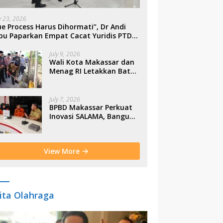
ly 23, 2026
e Process Harus Dihormati”, Dr Andi
bu Paparkan Empat Cacat Yuridis PTDH
SN Morowali
July 9, 2026
Wali Kota Makassar dan
Menag RI Letakkan Batu
Pertama Gerbang
Moderasi Indonesia di
BTP
July 7, 2026
BPBD Makassar Perkuat
Inovasi SALAMA, Bangun
Budaya Sadar Bencana
Sejak Usia Dini
View More
ita Olahraga