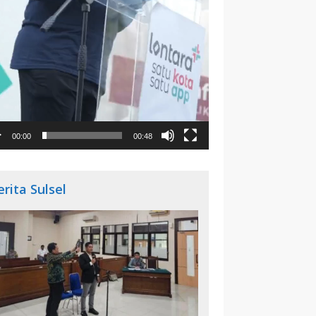
00:00
00:48
erita Sulsel