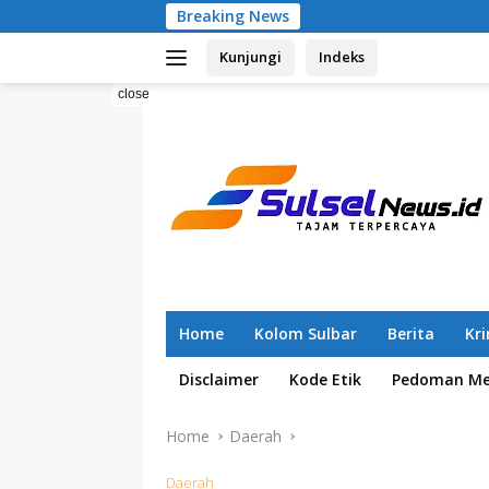
Skip
Breaking News
Pemilahan Sampah
to
Kunjungi
Indeks
content
close
Home
Kolom Sulbar
Berita
Kr
Disclaimer
Kode Etik
Pedoman Med
Home
Daerah
Daerah