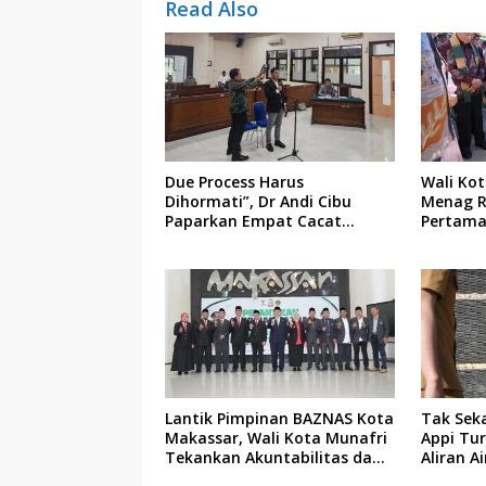
Read Also
Due Process Harus
Wali Ko
Dihormati”, Dr Andi Cibu
Menag R
Paparkan Empat Cacat
Pertama
Yuridis PTDH ASN Morowali
Indonesi
Lantik Pimpinan BAZNAS Kota
Tak Sek
Makassar, Wali Kota Munafri
Appi Tu
Tekankan Akuntabilitas dan
Aliran A
Pengelolaan Zakat Berbasis
Permuk