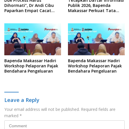
Due Process Harus
Tetapkan Daftar Informasi
Dihormati”, Dr Andi Cibu
Publik 2026, Bapenda
Paparkan Empat Cacat
Makassar Perkuat Tata
Yuridis PTDH ASN Morowali
Kelola Keterbukaan
Informasi
Bapenda Makassar Hadiri
Bapenda Makassar Hadiri
Workshop Pelaporan Pajak
Workshop Pelaporan Pajak
Bendahara Pengeluaran
Bendahara Pengeluaran
Leave a Reply
Your email address will not be published.
Required fields are
marked
*