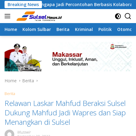
Skip
 Tamangapa Jadi Percontohan Berbasis Kolaborasi Warga
Breaking News
to
content
Home
Kolom Sulbar
Berita
Kriminal
Politik
Otomoti
Home
Berita
Berita
Relawan Laskar Mahfud Beraksi Sulsel
Dukung Mahfud Jadi Wapres dan Siap
Menangkan di Sulsel
Muzawir