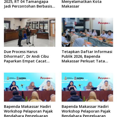
2025, RT 04 Tamangapa
Menyelamatkan Kota
Jadi Percontohan Berbasis
Makassar
Kolaborasi Warga
Due Process Harus
Tetapkan Daftar Informasi
Dihormati”, Dr Andi Cibu
Publik 2026, Bapenda
Paparkan Empat Cacat
Makassar Perkuat Tata
Yuridis PTDH ASN Morowali
Kelola Keterbukaan
Informasi
Bapenda Makassar Hadiri
Bapenda Makassar Hadiri
Workshop Pelaporan Pajak
Workshop Pelaporan Pajak
Bendahara Pengeluaran
Bendahara Pengeluaran