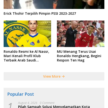
Erick Thohir Terpilih Pimpin PSSI 2023-2027
Ronaldo Resmi ke Al Nassr,
MU Menang Terus Usai
Mari Kenali Profil Klub
Ronaldo Hengkang, Begini
Terbaik Arab Saudi
Respon Ten Hag
Tersebut
View More
Popular Post
1
August 4, 2026
0 Comment
Pilah Sampah Solusi Menyelamatkan Kota