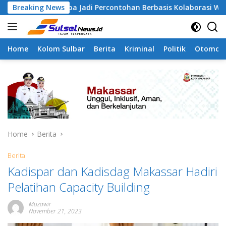
Skip
mangapa Jadi Percontohan Berbasis Kolaborasi Warga
Breaking News
to
content
Home
Kolom Sulbar
Berita
Kriminal
Politik
Otomoti
Home
Berita
Berita
Kadispar dan Kadisdag Makassar Hadiri
Pelatihan Capacity Building
Muzawir
November 21, 2023