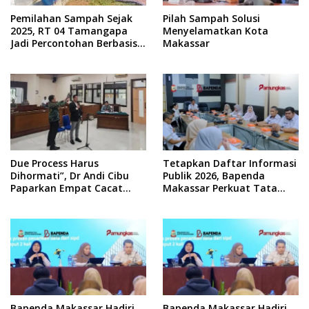
Pemilahan Sampah Sejak
Pilah Sampah Solusi
2025, RT 04 Tamangapa
Menyelamatkan Kota
Jadi Percontohan Berbasis
Makassar
Kolaborasi Warga
Due Process Harus
Tetapkan Daftar Informasi
Dihormati”, Dr Andi Cibu
Publik 2026, Bapenda
Paparkan Empat Cacat
Makassar Perkuat Tata
Yuridis PTDH ASN Morowali
Kelola Keterbukaan
Informasi
Bapenda Makassar Hadiri
Bapenda Makassar Hadiri