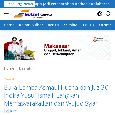
Skip
angapa Jadi Percontohan Berbasis Kolaborasi Warga
Breaking News
P
to
content
Home
Kolom Sulbar
Berita
Kriminal
Politik
Otomoti
Home
Daerah
Daerah
Buka Lomba Asmaul Husna dan Juz 30,
Indira Yusuf Ismail: Langkah
Memasyarakatkan dan Wujud Syiar
Islam