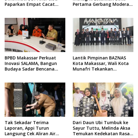
Paparkan Empat Cacat
Pertama Gerbang Moderasi
Yuridis PTDH ASN Morowali
Indonesia di BTP
BPBD Makassar Perkuat
Lantik Pimpinan BAZNAS
Inovasi SALAMA, Bangun
Kota Makassar, Wali Kota
Budaya Sadar Bencana
Munafri Tekankan
Sejak Usia Dini
Akuntabilitas dan
Pengelolaan Zakat Berbasis
Data
Tak Sekadar Terima
Dari Daun Ubi Tumbuk ke
Laporan, Appi Turun
Sayur Tuttu, Melinda Aksa
Langsung Cek Aliran Air
Temukan Kedekatan Rasa