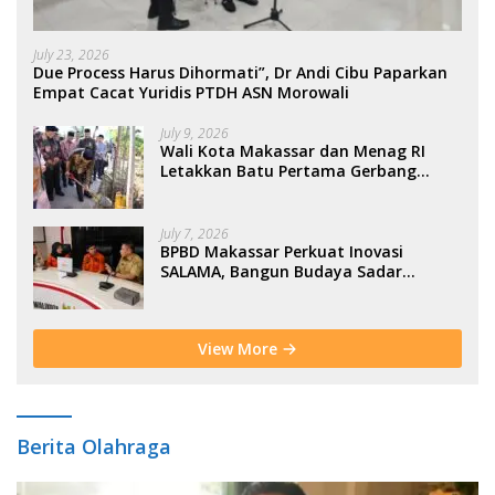
July 23, 2026
Due Process Harus Dihormati”, Dr Andi Cibu Paparkan
Empat Cacat Yuridis PTDH ASN Morowali
July 9, 2026
Wali Kota Makassar dan Menag RI
Letakkan Batu Pertama Gerbang
Moderasi Indonesia di BTP
July 7, 2026
BPBD Makassar Perkuat Inovasi
SALAMA, Bangun Budaya Sadar
Bencana Sejak Usia Dini
View More
Berita Olahraga