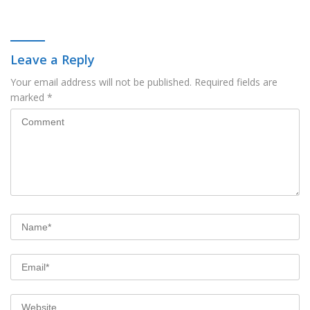
PDAM di Permukiman
Nusantara Pada Acara
Warga
Ladies Program APEKSI 2026
Leave a Reply
Your email address will not be published.
Required fields are
marked
*