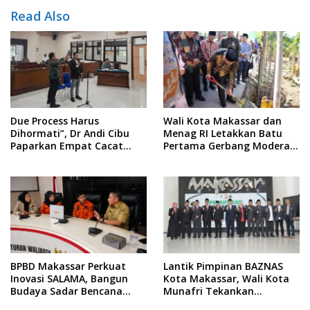
Read Also
Due Process Harus
Wali Kota Makassar dan
Dihormati”, Dr Andi Cibu
Menag RI Letakkan Batu
Paparkan Empat Cacat
Pertama Gerbang Moderasi
Yuridis PTDH ASN Morowali
Indonesia di BTP
BPBD Makassar Perkuat
Lantik Pimpinan BAZNAS
Inovasi SALAMA, Bangun
Kota Makassar, Wali Kota
Budaya Sadar Bencana
Munafri Tekankan
Sejak Usia Dini
Akuntabilitas dan