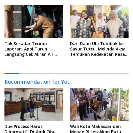
Pengelolaan Zakat Berbasis
Data
Tak Sekadar Terima
Dari Daun Ubi Tumbuk ke
Laporan, Appi Turun
Sayur Tuttu, Melinda Aksa
Langsung Cek Aliran Air
Temukan Kedekatan Rasa
PDAM di Permukiman
Nusantara Pada Acara
Warga
Ladies Program APEKSI 2026
Recommendation for You
Due Process Harus
Wali Kota Makassar dan
Dihormati”, Dr Andi Cibu
Menag RI Letakkan Batu