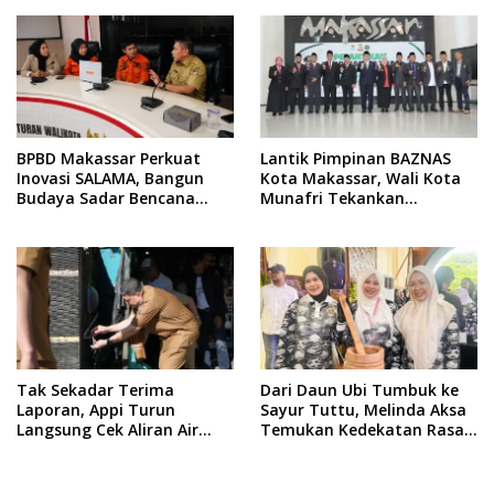
BPBD Makassar Perkuat
Lantik Pimpinan BAZNAS
Inovasi SALAMA, Bangun
Kota Makassar, Wali Kota
Budaya Sadar Bencana
Munafri Tekankan
Sejak Usia Dini
Akuntabilitas dan
Pengelolaan Zakat Berbasis
Data
Tak Sekadar Terima
Dari Daun Ubi Tumbuk ke
Laporan, Appi Turun
Sayur Tuttu, Melinda Aksa
Langsung Cek Aliran Air
Temukan Kedekatan Rasa
PDAM di Permukiman
Nusantara Pada Acara
Warga
Ladies Program APEKSI 2026