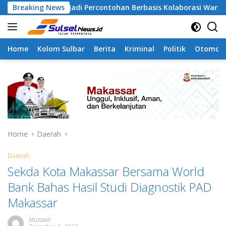
Skip
apa Jadi Percontohan Berbasis Kolaborasi Warga
Breaking News
Pila
to
content
Home
Kolom Sulbar
Berita
Kriminal
Politik
Otomoti
Home
Daerah
Daerah
Sekda Kota Makassar Bersama World
Bank Bahas Hasil Studi Diagnostik PAD
Makassar
Muzawir