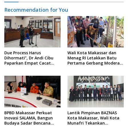
Recommendation for You
Due Process Harus
Wali Kota Makassar dan
Dihormati”, Dr Andi Cibu
Menag RI Letakkan Batu
Paparkan Empat Cacat
Pertama Gerbang Moderasi
Yuridis PTDH ASN Morowali
Indonesia di BTP
BPBD Makassar Perkuat
Lantik Pimpinan BAZNAS
Inovasi SALAMA, Bangun
Kota Makassar, Wali Kota
Budaya Sadar Bencana
Munafri Tekankan