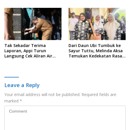
Sejak Usia Dini
Akuntabilitas dan
Pengelolaan Zakat Berbasis
Data
Tak Sekadar Terima
Dari Daun Ubi Tumbuk ke
Laporan, Appi Turun
Sayur Tuttu, Melinda Aksa
Langsung Cek Aliran Air
Temukan Kedekatan Rasa
PDAM di Permukiman
Nusantara Pada Acara
Warga
Ladies Program APEKSI 2026
Leave a Reply
Your email address will not be published.
Required fields are
marked
*