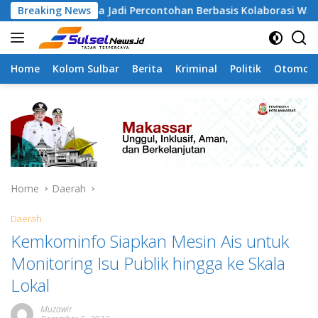
Skip
gapa Jadi Percontohan Berbasis Kolaborasi Warga
Breaking News
Pil
to
content
Home
Kolom Sulbar
Berita
Kriminal
Politik
Otomoti
Home
Daerah
Daerah
Kemkominfo Siapkan Mesin Ais untuk
Monitoring Isu Publik hingga ke Skala
Lokal
Muzawir