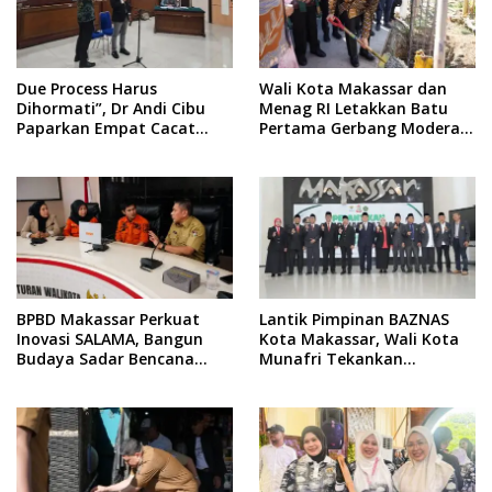
Due Process Harus
Wali Kota Makassar dan
Dihormati”, Dr Andi Cibu
Menag RI Letakkan Batu
Paparkan Empat Cacat
Pertama Gerbang Moderasi
Yuridis PTDH ASN Morowali
Indonesia di BTP
BPBD Makassar Perkuat
Lantik Pimpinan BAZNAS
Inovasi SALAMA, Bangun
Kota Makassar, Wali Kota
Budaya Sadar Bencana
Munafri Tekankan
Sejak Usia Dini
Akuntabilitas dan
Pengelolaan Zakat Berbasis
Data