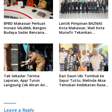
BPBD Makassar Perkuat
Lantik Pimpinan BAZNAS
Inovasi SALAMA, Bangun
Kota Makassar, Wali Kota
Budaya Sadar Bencana
Munafri Tekankan
Sejak Usia Dini
Akuntabilitas dan
Pengelolaan Zakat Berbasis
Data
Tak Sekadar Terima
Dari Daun Ubi Tumbuk ke
Laporan, Appi Turun
Sayur Tuttu, Melinda Aksa
Langsung Cek Aliran Air
Temukan Kedekatan Rasa
PDAM di Permukiman
Nusantara Pada Acara
Warga
Ladies Program APEKSI 2026
Leave a Reply