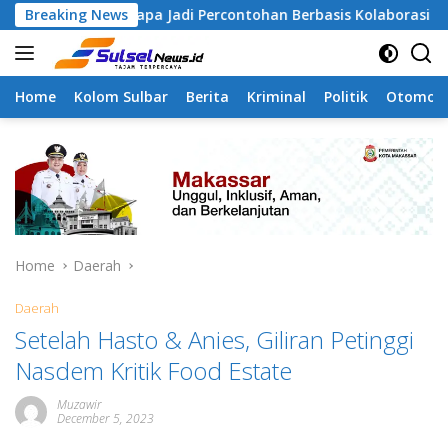
Skip
mangapa Jadi Percontohan Berbasis Kolaborasi Warga
Breaking News
to
content
Home
Kolom Sulbar
Berita
Kriminal
Politik
Otomoti
Home
Daerah
Daerah
Setelah Hasto & Anies, Giliran Petinggi
Nasdem Kritik Food Estate
Muzawir
December 5, 2023