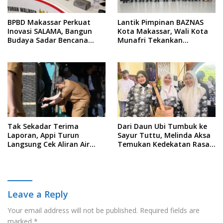
BPBD Makassar Perkuat
Lantik Pimpinan BAZNAS
Inovasi SALAMA, Bangun
Kota Makassar, Wali Kota
Budaya Sadar Bencana
Munafri Tekankan
Sejak Usia Dini
Akuntabilitas dan
Pengelolaan Zakat Berbasis
Data
Tak Sekadar Terima
Dari Daun Ubi Tumbuk ke
Laporan, Appi Turun
Sayur Tuttu, Melinda Aksa
Langsung Cek Aliran Air
Temukan Kedekatan Rasa
PDAM di Permukiman
Nusantara Pada Acara
Warga
Ladies Program APEKSI 2026
Leave a Reply
Your email address will not be published.
Required fields are
marked
*