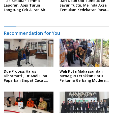
Tak Sekadar Terima
Dari Daun Ubi Tumbuk ke
Laporan, Appi Turun
Sayur Tuttu, Melinda Aksa
Langsung Cek Aliran Air
Temukan Kedekatan Rasa
PDAM di Permukiman
Nusantara Pada Acara
Warga
Ladies Program APEKSI 2026
Recommendation for You
Due Process Harus
Wali Kota Makassar dan
Dihormati”, Dr Andi Cibu
Menag RI Letakkan Batu
Paparkan Empat Cacat
Pertama Gerbang Moderasi
Yuridis PTDH ASN Morowali
Indonesia di BTP