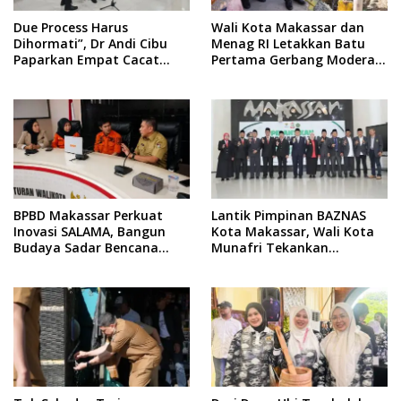
Due Process Harus
Wali Kota Makassar dan
Dihormati”, Dr Andi Cibu
Menag RI Letakkan Batu
Paparkan Empat Cacat
Pertama Gerbang Moderasi
Yuridis PTDH ASN Morowali
Indonesia di BTP
BPBD Makassar Perkuat
Lantik Pimpinan BAZNAS
Inovasi SALAMA, Bangun
Kota Makassar, Wali Kota
Budaya Sadar Bencana
Munafri Tekankan
Sejak Usia Dini
Akuntabilitas dan
Pengelolaan Zakat Berbasis
Data