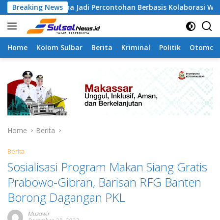
Skip
mangapa Jadi Percontohan Berbasis Kolaborasi Warga
Breaking News
to
content
Home
Kolom Sulbar
Berita
Kriminal
Politik
Otomoti
Home
Berita
Berita
Sosialisasi Program Makan Siang Gratis
Prabowo-Gibran, Barisan RFG Banten
Borong Dagangan PKL
Muzawir