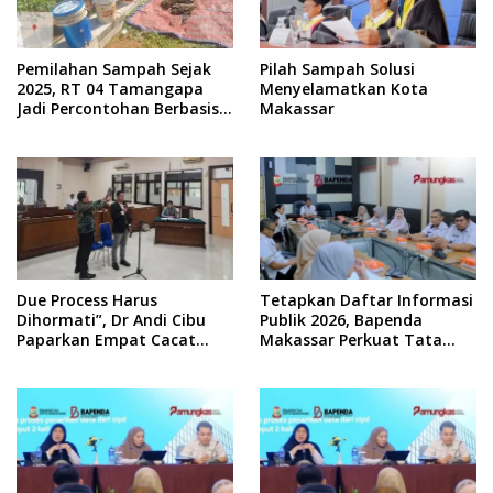
Pemilahan Sampah Sejak
Pilah Sampah Solusi
2025, RT 04 Tamangapa
Menyelamatkan Kota
Jadi Percontohan Berbasis
Makassar
Kolaborasi Warga
Due Process Harus
Tetapkan Daftar Informasi
Dihormati”, Dr Andi Cibu
Publik 2026, Bapenda
Paparkan Empat Cacat
Makassar Perkuat Tata
Yuridis PTDH ASN Morowali
Kelola Keterbukaan
Informasi