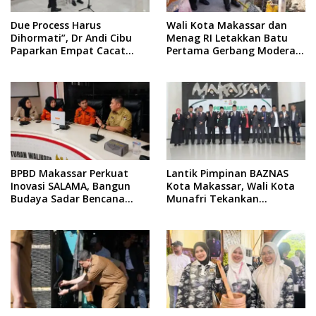
Due Process Harus
Wali Kota Makassar dan
Dihormati”, Dr Andi Cibu
Menag RI Letakkan Batu
Paparkan Empat Cacat
Pertama Gerbang Moderasi
Yuridis PTDH ASN Morowali
Indonesia di BTP
BPBD Makassar Perkuat
Lantik Pimpinan BAZNAS
Inovasi SALAMA, Bangun
Kota Makassar, Wali Kota
Budaya Sadar Bencana
Munafri Tekankan
Sejak Usia Dini
Akuntabilitas dan
Pengelolaan Zakat Berbasis
Data