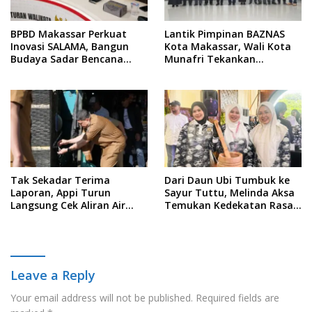
BPBD Makassar Perkuat
Lantik Pimpinan BAZNAS
Inovasi SALAMA, Bangun
Kota Makassar, Wali Kota
Budaya Sadar Bencana
Munafri Tekankan
Sejak Usia Dini
Akuntabilitas dan
Pengelolaan Zakat Berbasis
Data
Tak Sekadar Terima
Dari Daun Ubi Tumbuk ke
Laporan, Appi Turun
Sayur Tuttu, Melinda Aksa
Langsung Cek Aliran Air
Temukan Kedekatan Rasa
PDAM di Permukiman
Nusantara Pada Acara
Warga
Ladies Program APEKSI 2026
Leave a Reply
Your email address will not be published.
Required fields are