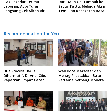
Tak Sekadar Terima
Dari Daun Ubi Tumbuk ke
Laporan, Appi Turun
Sayur Tuttu, Melinda Aksa
Langsung Cek Aliran Air
Temukan Kedekatan Rasa
PDAM di Permukiman
Nusantara Pada Acara
Warga
Ladies Program APEKSI 2026
Recommendation for You
Due Process Harus
Wali Kota Makassar dan
Dihormati”, Dr Andi Cibu
Menag RI Letakkan Batu
Paparkan Empat Cacat
Pertama Gerbang Moderasi
Yuridis PTDH ASN Morowali
Indonesia di BTP