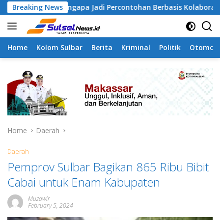
Skip
 Tamangapa Jadi Percontohan Berbasis Kolaborasi Warga
Breaking News
to
content
Home
Kolom Sulbar
Berita
Kriminal
Politik
Otomoti
Home
Daerah
Daerah
Pemprov Sulbar Bagikan 865 Ribu Bibit
Cabai untuk Enam Kabupaten
Muzawir
February 5, 2024