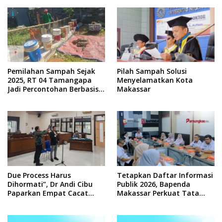
Pemilahan Sampah Sejak
Pilah Sampah Solusi
2025, RT 04 Tamangapa
Menyelamatkan Kota
Jadi Percontohan Berbasis
Makassar
Kolaborasi Warga
Due Process Harus
Tetapkan Daftar Informasi
Dihormati”, Dr Andi Cibu
Publik 2026, Bapenda
Paparkan Empat Cacat
Makassar Perkuat Tata
Yuridis PTDH ASN Morowali
Kelola Keterbukaan
Informasi