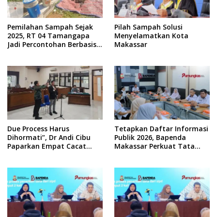
Pemilahan Sampah Sejak
Pilah Sampah Solusi
2025, RT 04 Tamangapa
Menyelamatkan Kota
Jadi Percontohan Berbasis
Makassar
Kolaborasi Warga
Due Process Harus
Tetapkan Daftar Informasi
Dihormati”, Dr Andi Cibu
Publik 2026, Bapenda
Paparkan Empat Cacat
Makassar Perkuat Tata
Yuridis PTDH ASN Morowali
Kelola Keterbukaan
Informasi