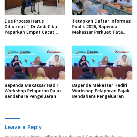
Due Process Harus
Tetapkan Daftar Informasi
Dihormati”, Dr Andi Cibu
Publik 2026, Bapenda
Paparkan Empat Cacat
Makassar Perkuat Tata
Yuridis PTDH ASN Morowali
Kelola Keterbukaan
Informasi
Bapenda Makassar Hadiri
Bapenda Makassar Hadiri
Workshop Pelaporan Pajak
Workshop Pelaporan Pajak
Bendahara Pengeluaran
Bendahara Pengeluaran
Leave a Reply
Your email address will not be published.
Required fields are