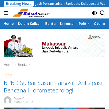
Skip
gapa Jadi Percontohan Berbasis Kolaborasi Warga
Breaking News
Pil
to
content
Home
Kolom Sulbar
Berita
Kriminal
Politik
Otomoti
Home
Berita
Berita
BPBD Sulbar Susun Langkah Antisipasi
Bencana Hidrometeorologi
Muzawir
March 6, 2024