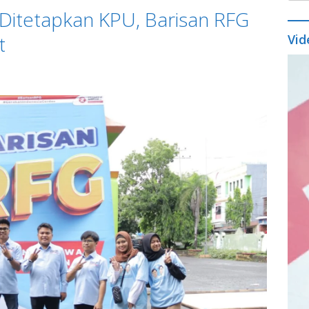
Ditetapkan KPU, Barisan RFG
t
Vid
Vide
Play