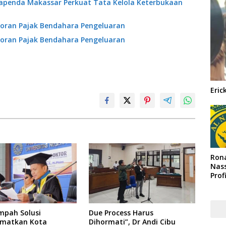
Bapenda Makassar Perkuat Tata Kelola Keterbukaan
oran Pajak Bendahara Pengeluaran
oran Pajak Bendahara Pengeluaran
Eric
Rona
Nass
Prof
Arab
mpah Solusi
Due Process Harus
matkan Kota
Dihormati”, Dr Andi Cibu