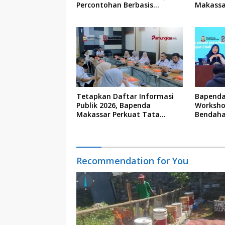
Percontohan Berbasis
Makassa
Kolaborasi Warga
Tetapkan Daftar Informasi
Bapenda
Publik 2026, Bapenda
Worksho
Makassar Perkuat Tata
Bendaha
Kelola Keterbukaan Informasi
Recommendation for You