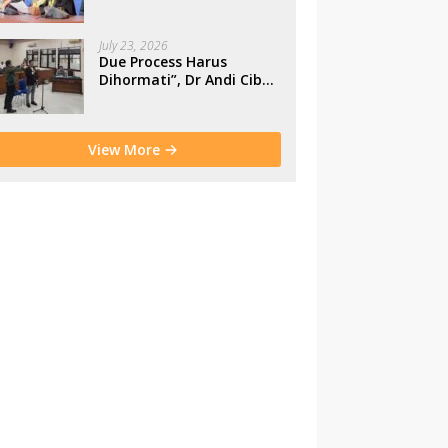
Makassar
July 23, 2026
Due Process Harus
Dihormati”, Dr Andi Cibu
Paparkan Empat Cacat
Yuridis PTDH ASN
Morowali
View More