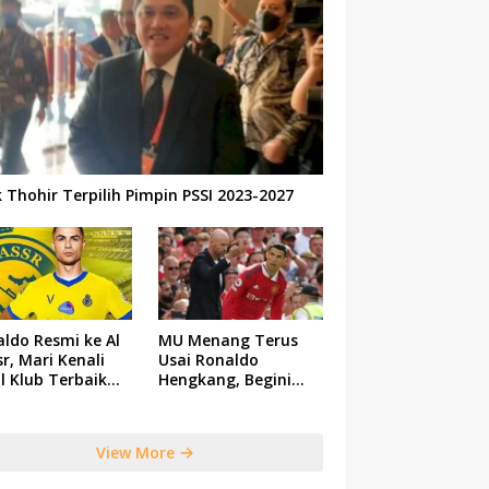
k Thohir Terpilih Pimpin PSSI 2023-2027
ldo Resmi ke Al
MU Menang Terus
r, Mari Kenali
Usai Ronaldo
il Klub Terbaik
Hengkang, Begini
 Saudi Tersebut
Respon Ten Hag
View More