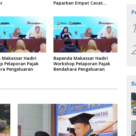
r
Paparkan Empat Cacat
Yuridis PTDH ASN Morowali
P
 Makassar Hadiri
Bapenda Makassar Hadiri
p Pelaporan Pajak
Workshop Pelaporan Pajak
ra Pengeluaran
Bendahara Pengeluaran
B