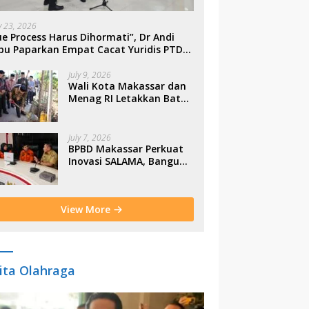
ly 23, 2026
e Process Harus Dihormati”, Dr Andi
bu Paparkan Empat Cacat Yuridis PTDH
SN Morowali
July 9, 2026
Wali Kota Makassar dan
Menag RI Letakkan Batu
Pertama Gerbang
Moderasi Indonesia di
BTP
July 7, 2026
BPBD Makassar Perkuat
Inovasi SALAMA, Bangun
Budaya Sadar Bencana
Sejak Usia Dini
View More
ita Olahraga