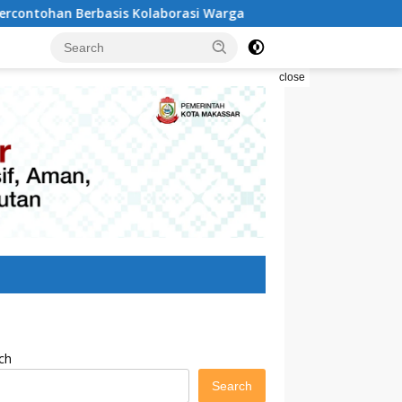
laborasi Warga
Pilah Sampah Solusi Menyelamatkan K
close
ch
Search