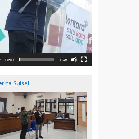
00:00
00:48
erita Sulsel