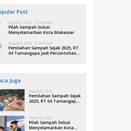
opular Post
1
August 4, 2026
0 Comment
Pilah Sampah Solusi
Menyelamatkan Kota Makassar
2
August 4, 2026
0 Comment
Pemilahan Sampah Sejak 2025, RT
04 Tamangapa Jadi Percontohan
Berbasis Kolaborasi Warga
aca Juga
August 4, 2026
Pemilahan Sampah Sejak
2025, RT 04 Tamangapa
Jadi Percontohan
Berbasis Kolaborasi
Warga
August 4, 2026
Pilah Sampah Solusi
Menyelamatkan Kota