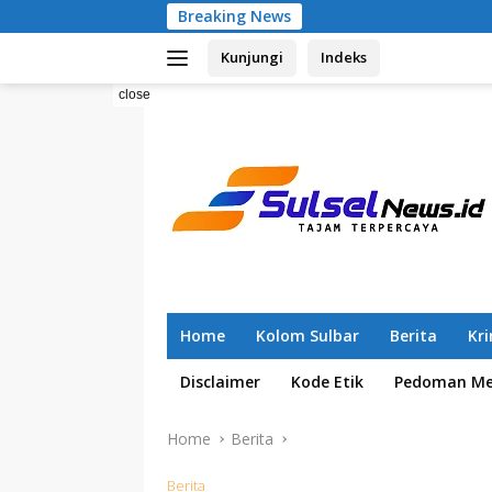
Skip
Breaking News
Pemilahan Samp
to
Kunjungi
Indeks
content
close
Home
Kolom Sulbar
Berita
Kr
Disclaimer
Kode Etik
Pedoman Med
Home
Berita
Berita