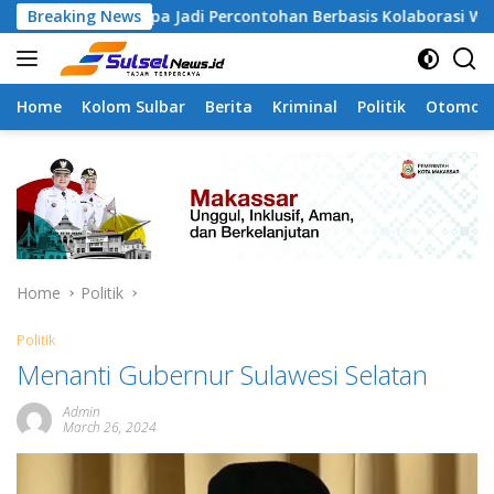
Skip
ngapa Jadi Percontohan Berbasis Kolaborasi Warga
Breaking News
Pi
to
content
Home
Kolom Sulbar
Berita
Kriminal
Politik
Otomoti
Home
Politik
Politik
Menanti Gubernur Sulawesi Selatan
Admin
March 26, 2024