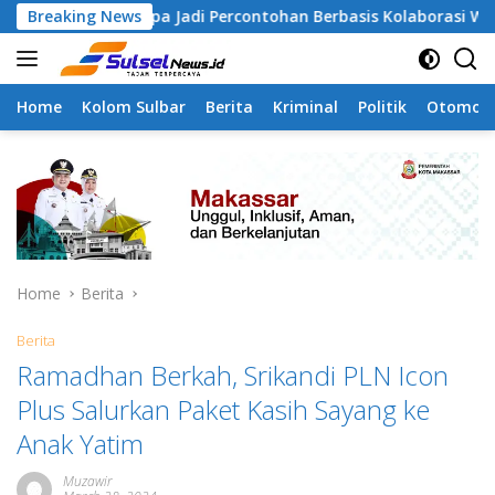
Skip
mangapa Jadi Percontohan Berbasis Kolaborasi Warga
Breaking News
to
content
Home
Kolom Sulbar
Berita
Kriminal
Politik
Otomoti
Home
Berita
Berita
Ramadhan Berkah, Srikandi PLN Icon
Plus Salurkan Paket Kasih Sayang ke
Anak Yatim
Muzawir