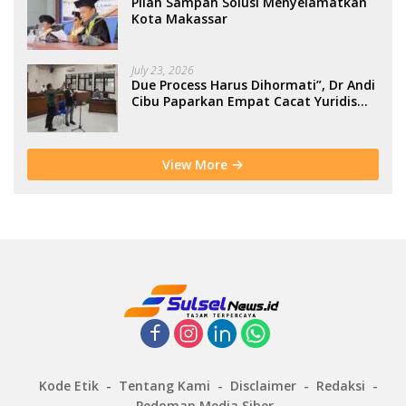
Pilah Sampah Solusi Menyelamatkan
Kota Makassar
July 23, 2026
Due Process Harus Dihormati”, Dr Andi
Cibu Paparkan Empat Cacat Yuridis
PTDH ASN Morowali
View More
Kode Etik
Tentang Kami
Disclaimer
Redaksi
Pedoman Media Siber