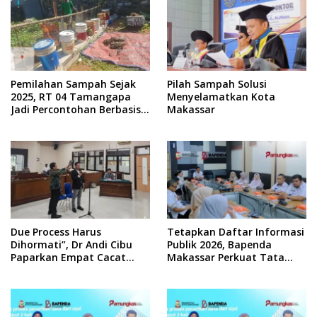
Pemilahan Sampah Sejak
Pilah Sampah Solusi
2025, RT 04 Tamangapa
Menyelamatkan Kota
Jadi Percontohan Berbasis
Makassar
Kolaborasi Warga
Due Process Harus
Tetapkan Daftar Informasi
Dihormati”, Dr Andi Cibu
Publik 2026, Bapenda
Paparkan Empat Cacat
Makassar Perkuat Tata
Yuridis PTDH ASN Morowali
Kelola Keterbukaan
Informasi