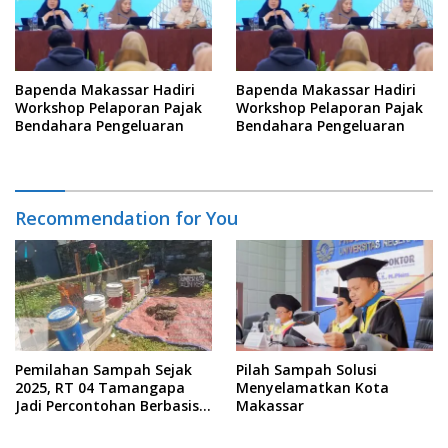
Bapenda Makassar Hadiri
Bapenda Makassar Hadiri
Workshop Pelaporan Pajak
Workshop Pelaporan Pajak
Bendahara Pengeluaran
Bendahara Pengeluaran
Recommendation for You
Pemilahan Sampah Sejak
Pilah Sampah Solusi
2025, RT 04 Tamangapa
Menyelamatkan Kota
Jadi Percontohan Berbasis
Makassar
Kolaborasi Warga