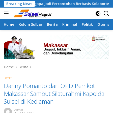
Skip
Tamangapa Jadi Percontohan Berbasis Kolaborasi Warga
Breaking News
to
content
Home
Kolom Sulbar
Berita
Kriminal
Politik
Otomoti
Home
Berita
Berita
Danny Pomanto dan OPD Pemkot
Makassar Sambut Silaturahmi Kapolda
Sulsel di Kediaman
Admin