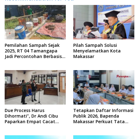
Pemilahan Sampah Sejak
Pilah Sampah Solusi
2025, RT 04 Tamangapa
Menyelamatkan Kota
Jadi Percontohan Berbasis
Makassar
Kolaborasi Warga
Due Process Harus
Tetapkan Daftar Informasi
Dihormati”, Dr Andi Cibu
Publik 2026, Bapenda
Paparkan Empat Cacat
Makassar Perkuat Tata
Yuridis PTDH ASN Morowali
Kelola Keterbukaan
Informasi