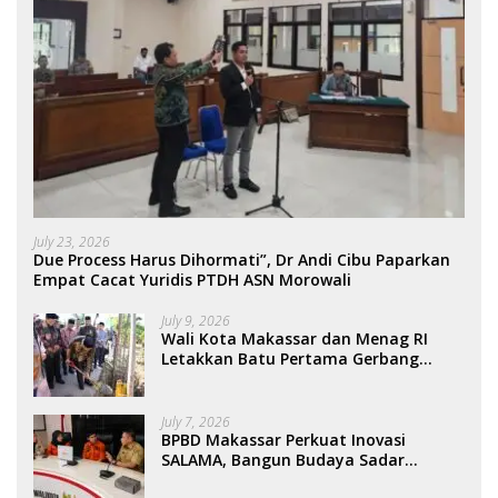
July 23, 2026
Due Process Harus Dihormati”, Dr Andi Cibu Paparkan
Empat Cacat Yuridis PTDH ASN Morowali
July 9, 2026
Wali Kota Makassar dan Menag RI
Letakkan Batu Pertama Gerbang
Moderasi Indonesia di BTP
July 7, 2026
BPBD Makassar Perkuat Inovasi
SALAMA, Bangun Budaya Sadar
Bencana Sejak Usia Dini