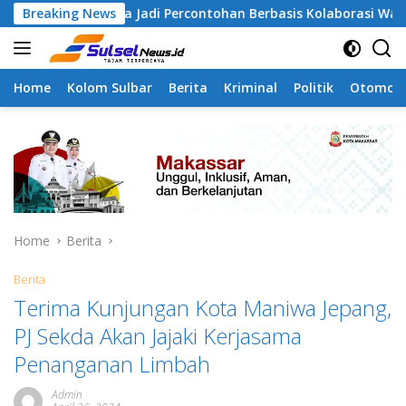
Skip
ngapa Jadi Percontohan Berbasis Kolaborasi Warga
Breaking News
Pi
to
content
Home
Kolom Sulbar
Berita
Kriminal
Politik
Otomoti
Home
Berita
Berita
Terima Kunjungan Kota Maniwa Jepang,
PJ Sekda Akan Jajaki Kerjasama
Penanganan Limbah
Admin