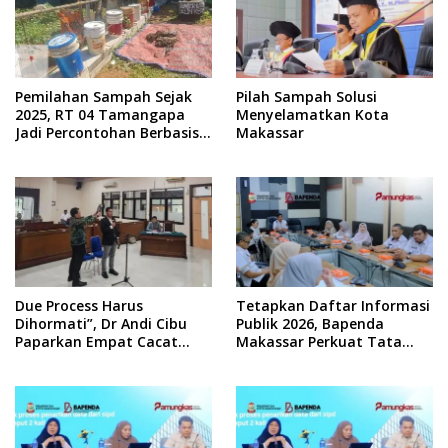
Pemilahan Sampah Sejak
Pilah Sampah Solusi
2025, RT 04 Tamangapa
Menyelamatkan Kota
Jadi Percontohan Berbasis
Makassar
Kolaborasi Warga
Due Process Harus
Tetapkan Daftar Informasi
Dihormati”, Dr Andi Cibu
Publik 2026, Bapenda
Paparkan Empat Cacat
Makassar Perkuat Tata
Yuridis PTDH ASN Morowali
Kelola Keterbukaan
Informasi