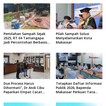
Pemilahan Sampah Sejak
Pilah Sampah Solusi
2025, RT 04 Tamangapa
Menyelamatkan Kota
Jadi Percontohan Berbasis
Makassar
Kolaborasi Warga
Due Process Harus
Tetapkan Daftar Informasi
Dihormati”, Dr Andi Cibu
Publik 2026, Bapenda
Paparkan Empat Cacat
Makassar Perkuat Tata
Yuridis PTDH ASN Morowali
Kelola Keterbukaan
Informasi