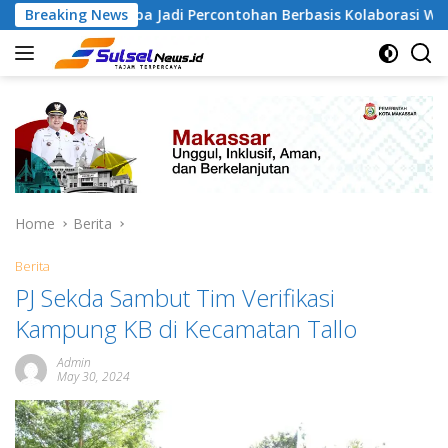
Skip
ngapa Jadi Percontohan Berbasis Kolaborasi Warga
Breaking News
Pi
to
content
Home
Berita
Berita
PJ Sekda Sambut Tim Verifikasi
Kampung KB di Kecamatan Tallo
Admin
May 30, 2024