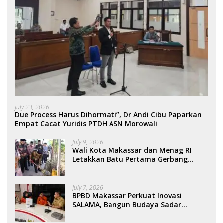
July 23, 2026
Due Process Harus Dihormati”, Dr Andi Cibu Paparkan
Empat Cacat Yuridis PTDH ASN Morowali
July 9, 2026
Wali Kota Makassar dan Menag RI
Letakkan Batu Pertama Gerbang
Moderasi Indonesia di BTP
July 7, 2026
BPBD Makassar Perkuat Inovasi
SALAMA, Bangun Budaya Sadar
Bencana Sejak Usia Dini