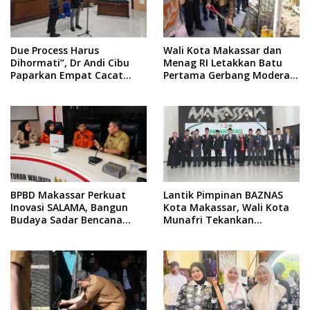
Due Process Harus
Wali Kota Makassar dan
Dihormati”, Dr Andi Cibu
Menag RI Letakkan Batu
Paparkan Empat Cacat
Pertama Gerbang Moderasi
Yuridis PTDH ASN Morowali
Indonesia di BTP
BPBD Makassar Perkuat
Lantik Pimpinan BAZNAS
Inovasi SALAMA, Bangun
Kota Makassar, Wali Kota
Budaya Sadar Bencana
Munafri Tekankan
Sejak Usia Dini
Akuntabilitas dan
Pengelolaan Zakat Berbasis
Data