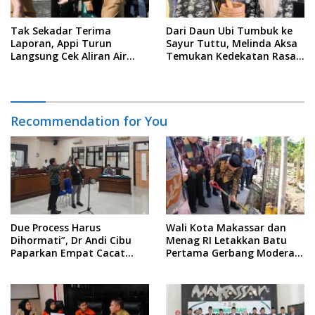
Tak Sekadar Terima
Dari Daun Ubi Tumbuk ke
Laporan, Appi Turun
Sayur Tuttu, Melinda Aksa
Langsung Cek Aliran Air
Temukan Kedekatan Rasa
PDAM di Permukiman
Nusantara Pada Acara
Warga
Ladies Program APEKSI 2026
Recommendation for You
Due Process Harus
Wali Kota Makassar dan
Dihormati”, Dr Andi Cibu
Menag RI Letakkan Batu
Paparkan Empat Cacat
Pertama Gerbang Moderasi
Yuridis PTDH ASN Morowali
Indonesia di BTP