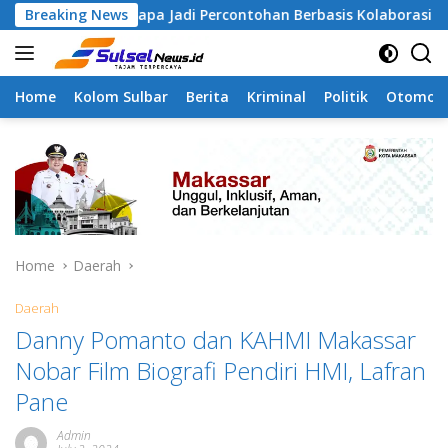
Skip
amangapa Jadi Percontohan Berbasis Kolaborasi Warga
Breaking News
to
content
Home
Kolom Sulbar
Berita
Kriminal
Politik
Otomoti
Home
Daerah
Daerah
Danny Pomanto dan KAHMI Makassar
Nobar Film Biografi Pendiri HMI, Lafran
Pane
Admin