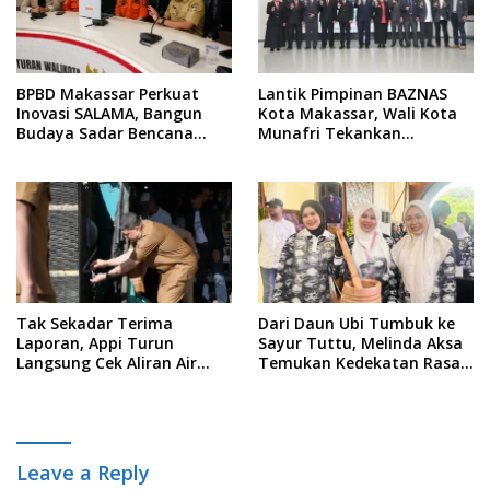
BPBD Makassar Perkuat
Lantik Pimpinan BAZNAS
Inovasi SALAMA, Bangun
Kota Makassar, Wali Kota
Budaya Sadar Bencana
Munafri Tekankan
Sejak Usia Dini
Akuntabilitas dan
Pengelolaan Zakat Berbasis
Data
Tak Sekadar Terima
Dari Daun Ubi Tumbuk ke
Laporan, Appi Turun
Sayur Tuttu, Melinda Aksa
Langsung Cek Aliran Air
Temukan Kedekatan Rasa
PDAM di Permukiman
Nusantara Pada Acara
Warga
Ladies Program APEKSI 2026
Leave a Reply