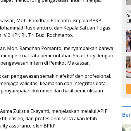
Ju
Du
Makassar, Moh. Ramdhan Pomanto, Kepala BPKP
Ci
A
, Mohammad Rusbiantoro, dan Kepala Satuan Tugas
 IV.2 KPK RI, Tri Budi Rochmanto.
sar, Moh. Ramdhan Pomanto, menyampaikan bahwa
m memperkuat tata pemerintahan Smart City dengan
n pengawasan intern di Pemkot Makassar.
apkan pengawasan semakin efektif dan profesional.
menjaga validitas, keamanan dan integritas data,
s penyampaian dokumen dan hasil pemeriksaan
Asma Zulistia Ekayanti, menjelaskan melalui APIP
Ber
f, efisien, dan profesional serta akan lebih
lity assurance oleh BPKP.