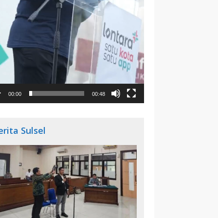
00:00
00:48
erita Sulsel