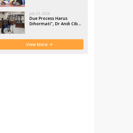
Makassar
July 23, 2026
Due Process Harus
Dihormati”, Dr Andi Cibu
Paparkan Empat Cacat
Yuridis PTDH ASN
Morowali
View More