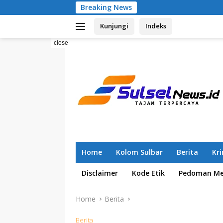
Skip
Breaking News
Pemilahan Sam
to
Kunjungi
Indeks
content
close
Home
Kolom Sulbar
Berita
Kr
Disclaimer
Kode Etik
Pedoman Med
Home
Berita
Berita