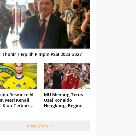
k Thohir Terpilih Pimpin PSSI 2023-2027
ldo Resmi ke Al
MU Menang Terus
r, Mari Kenali
Usai Ronaldo
il Klub Terbaik
Hengkang, Begini
 Saudi Tersebut
Respon Ten Hag
View More