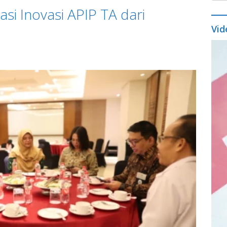
si Inovasi APIP TA dari
Vid
Vide
Play