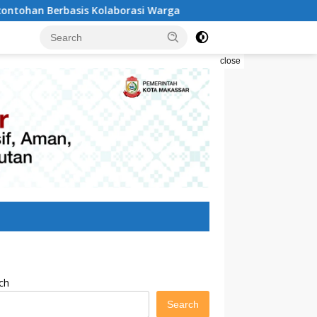
Kolaborasi Warga
Pilah Sampah Solusi Menyelamatkan
close
ch
Search