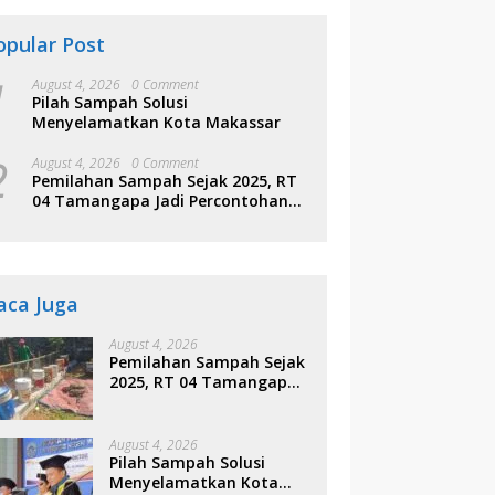
opular Post
1
August 4, 2026
0 Comment
Pilah Sampah Solusi
Menyelamatkan Kota Makassar
2
August 4, 2026
0 Comment
Pemilahan Sampah Sejak 2025, RT
04 Tamangapa Jadi Percontohan
Berbasis Kolaborasi Warga
aca Juga
August 4, 2026
Pemilahan Sampah Sejak
2025, RT 04 Tamangapa
Jadi Percontohan
Berbasis Kolaborasi
Warga
August 4, 2026
Pilah Sampah Solusi
Menyelamatkan Kota