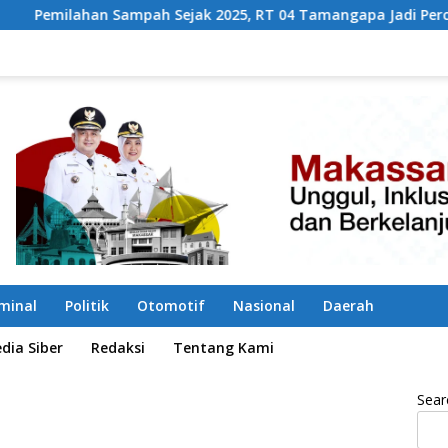
pah Sejak 2025, RT 04 Tamangapa Jadi Percontohan Berbasis 
iminal
Politik
Otomotif
Nasional
Daerah
ia Siber
Redaksi
Tentang Kami
Sear