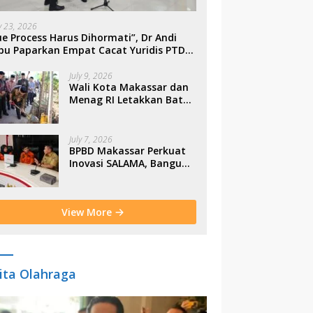
ly 23, 2026
e Process Harus Dihormati”, Dr Andi
bu Paparkan Empat Cacat Yuridis PTDH
SN Morowali
July 9, 2026
Wali Kota Makassar dan
Menag RI Letakkan Batu
Pertama Gerbang
Moderasi Indonesia di
BTP
July 7, 2026
BPBD Makassar Perkuat
Inovasi SALAMA, Bangun
Budaya Sadar Bencana
Sejak Usia Dini
View More
ita Olahraga