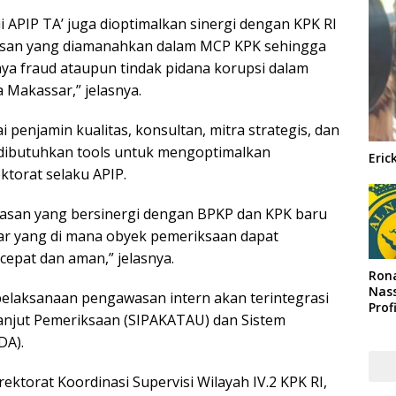
i APIP TA’ juga dioptimalkan sinergi dengan KPK RI
asan yang diamanahkan dalam MCP KPK sehingga
ya fraud ataupun tindak pidana korupsi dalam
Makassar,” jelasnya.
 penjamin kualitas, konsultan, mitra strategis, dan
 dibutuhkan tools untuk mengoptimalkan
Eric
torat selaku APIP.
gawasan yang bersinergi dengan BPKP dan KPK baru
ar yang di mana obyek pemeriksaan dapat
pat dan aman,” jelasnya.
Rona
Nass
’, pelaksanaan pengawasan intern akan terintegrasi
Prof
anjut Pemeriksaan (SIPAKATAU) dan Sistem
Arab
DA).
ektorat Koordinasi Supervisi Wilayah IV.2 KPK RI,