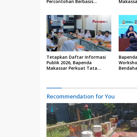
Percontohan Berbasis
Makassa
Kolaborasi Warga
Tetapkan Daftar Informasi
Bapenda
Publik 2026, Bapenda
Worksho
Makassar Perkuat Tata
Bendaha
Kelola Keterbukaan Informasi
Recommendation for You