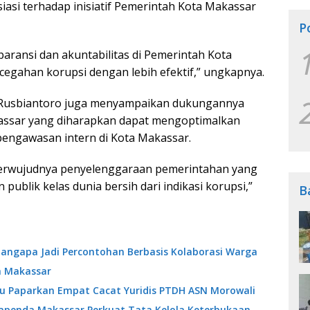
asi terhadap inisiatif Pemerintah Kota Makassar
P
aransi dan akuntabilitas di Pemerintah Kota
gahan korupsi dengan lebih efektif,” ungkapnya.
i Rusbiantoro juga menyampaikan dukungannya
kassar yang diharapkan dapat mengoptimalkan
pengawasan intern di Kota Makassar.
 terwujudnya penyelenggaraan pemerintahan yang
publik kelas dunia bersih dari indikasi korupsi,”
B
angapa Jadi Percontohan Berbasis Kolaborasi Warga
a Makassar
ibu Paparkan Empat Cacat Yuridis PTDH ASN Morowali
Bapenda Makassar Perkuat Tata Kelola Keterbukaan