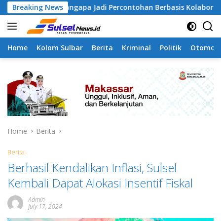
Skip
 Tamangapa Jadi Percontohan Berbasis Kolaborasi Warga
Breaking News
to
content
Home
Kolom Sulbar
Berita
Kriminal
Politik
Otomoti
Home
Berita
Berita
Berhasil Kendalikan Inflasi, Sulsel
Kembali Dapat Alokasi Insentif Fiskal
Admin
July 17, 2024