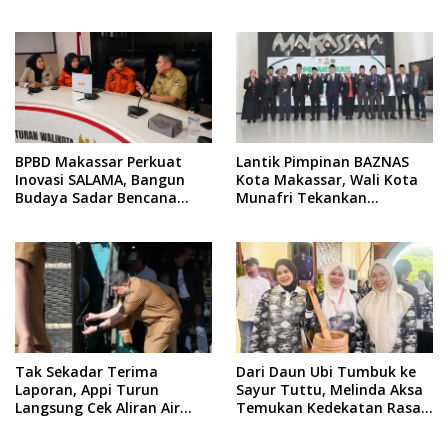
Yuridis PTDH ASN Morowali
Indonesia di BTP
BPBD Makassar Perkuat
Lantik Pimpinan BAZNAS
Inovasi SALAMA, Bangun
Kota Makassar, Wali Kota
Budaya Sadar Bencana
Munafri Tekankan
Sejak Usia Dini
Akuntabilitas dan
Pengelolaan Zakat Berbasis
Data
Tak Sekadar Terima
Dari Daun Ubi Tumbuk ke
Laporan, Appi Turun
Sayur Tuttu, Melinda Aksa
Langsung Cek Aliran Air
Temukan Kedekatan Rasa
PDAM di Permukiman
Nusantara Pada Acara
Warga
Ladies Program APEKSI 2026