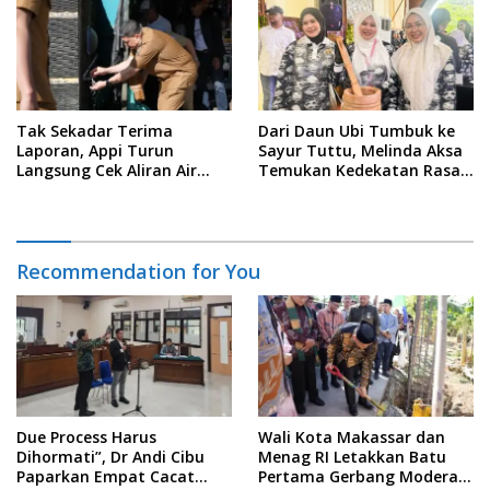
Tak Sekadar Terima
Dari Daun Ubi Tumbuk ke
Laporan, Appi Turun
Sayur Tuttu, Melinda Aksa
Langsung Cek Aliran Air
Temukan Kedekatan Rasa
PDAM di Permukiman
Nusantara Pada Acara
Warga
Ladies Program APEKSI 2026
Recommendation for You
Due Process Harus
Wali Kota Makassar dan
Dihormati”, Dr Andi Cibu
Menag RI Letakkan Batu
Paparkan Empat Cacat
Pertama Gerbang Moderasi