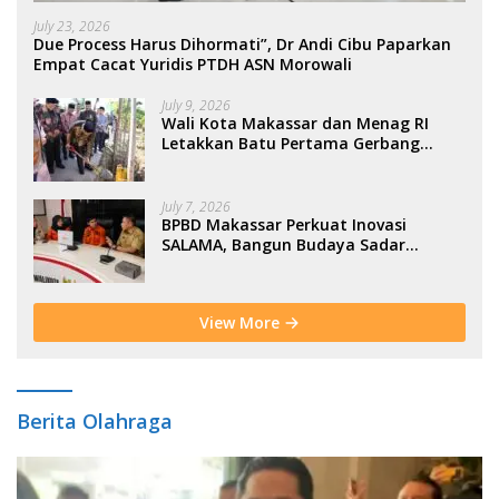
July 23, 2026
Due Process Harus Dihormati”, Dr Andi Cibu Paparkan
Empat Cacat Yuridis PTDH ASN Morowali
July 9, 2026
Wali Kota Makassar dan Menag RI
Letakkan Batu Pertama Gerbang
Moderasi Indonesia di BTP
July 7, 2026
BPBD Makassar Perkuat Inovasi
SALAMA, Bangun Budaya Sadar
Bencana Sejak Usia Dini
View More
Berita Olahraga