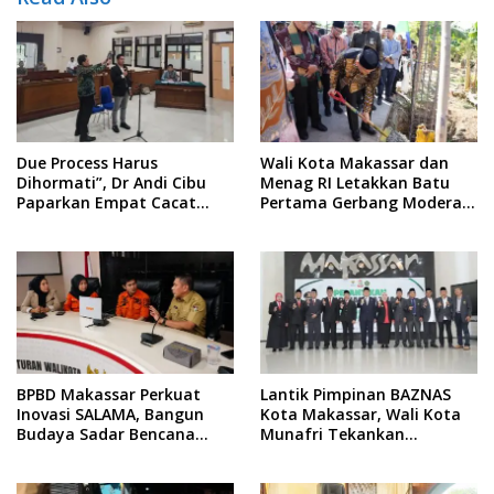
Due Process Harus
Wali Kota Makassar dan
Dihormati”, Dr Andi Cibu
Menag RI Letakkan Batu
Paparkan Empat Cacat
Pertama Gerbang Moderasi
Yuridis PTDH ASN Morowali
Indonesia di BTP
BPBD Makassar Perkuat
Lantik Pimpinan BAZNAS
Inovasi SALAMA, Bangun
Kota Makassar, Wali Kota
Budaya Sadar Bencana
Munafri Tekankan
Sejak Usia Dini
Akuntabilitas dan
Pengelolaan Zakat Berbasis
Data