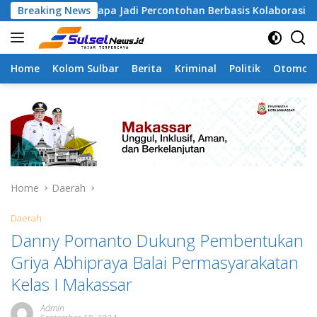
Skip
mangapa Jadi Percontohan Berbasis Kolaborasi Warga
Breaking News
to
content
Home
Kolom Sulbar
Berita
Kriminal
Politik
Otomoti
Home
Daerah
Daerah
Danny Pomanto Dukung Pembentukan
Griya Abhipraya Balai Permasyarakatan
Kelas I Makassar
Admin