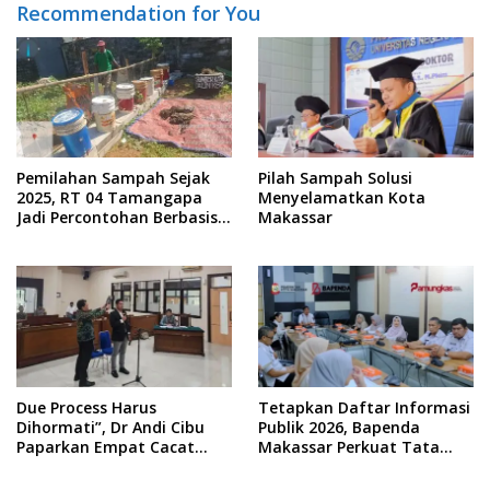
Recommendation for You
Pemilahan Sampah Sejak
Pilah Sampah Solusi
2025, RT 04 Tamangapa
Menyelamatkan Kota
Jadi Percontohan Berbasis
Makassar
Kolaborasi Warga
Due Process Harus
Tetapkan Daftar Informasi
Dihormati”, Dr Andi Cibu
Publik 2026, Bapenda
Paparkan Empat Cacat
Makassar Perkuat Tata
Yuridis PTDH ASN Morowali
Kelola Keterbukaan
Informasi