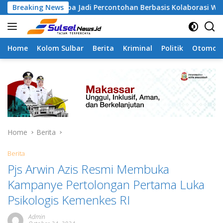
Skip
angapa Jadi Percontohan Berbasis Kolaborasi Warga
Breaking News
P
to
content
Home
Kolom Sulbar
Berita
Kriminal
Politik
Otomoti
Home
Berita
Berita
Pjs Arwin Azis Resmi Membuka
Kampanye Pertolongan Pertama Luka
Psikologis Kemenkes RI
Admin