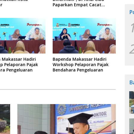
r
Paparkan Empat Cacat
Yuridis PTDH ASN Morowali
P
 Makassar Hadiri
Bapenda Makassar Hadiri
p Pelaporan Pajak
Workshop Pelaporan Pajak
ra Pengeluaran
Bendahara Pengeluaran
B