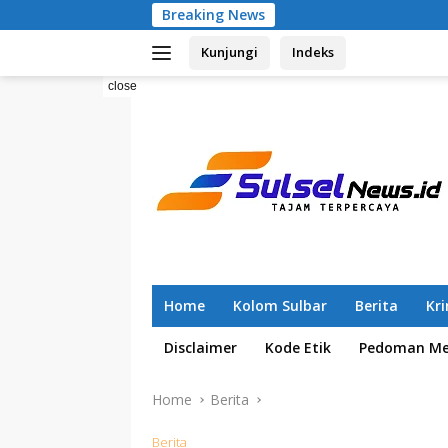
Skip
Breaking News
Pemilahan Sampa
to
Kunjungi
Indeks
content
close
Home
Kolom Sulbar
Berita
Kr
Disclaimer
Kode Etik
Pedoman Med
Home
Berita
Berita