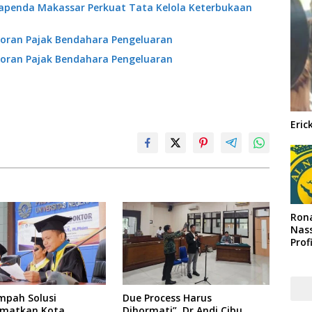
Bapenda Makassar Perkuat Tata Kelola Keterbukaan
oran Pajak Bendahara Pengeluaran
oran Pajak Bendahara Pengeluaran
Eric
Rona
Nass
Prof
Arab
mpah Solusi
Due Process Harus
matkan Kota
Dihormati”, Dr Andi Cibu