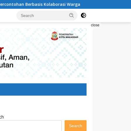
laborasi Warga
Pilah Sampah Solusi Menyelamatkan K
close
ch
Search