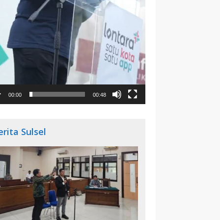
00:00
00:48
erita Sulsel