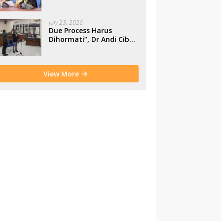
Makassar
July 23, 2026
Due Process Harus
Dihormati”, Dr Andi Cibu
Paparkan Empat Cacat
Yuridis PTDH ASN
Morowali
View More