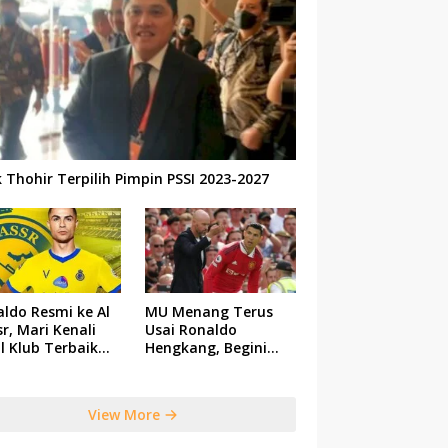
k Thohir Terpilih Pimpin PSSI 2023-2027
ldo Resmi ke Al
MU Menang Terus
r, Mari Kenali
Usai Ronaldo
il Klub Terbaik
Hengkang, Begini
 Saudi Tersebut
Respon Ten Hag
View More