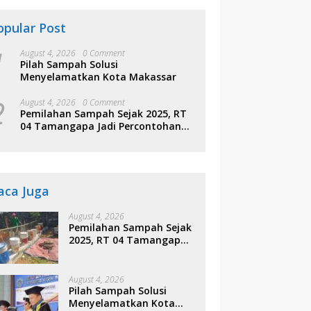
opular Post
1
August 4, 2026
0 Comment
Pilah Sampah Solusi
Menyelamatkan Kota Makassar
2
August 4, 2026
0 Comment
Pemilahan Sampah Sejak 2025, RT
04 Tamangapa Jadi Percontohan
Berbasis Kolaborasi Warga
aca Juga
August 4, 2026
Pemilahan Sampah Sejak
2025, RT 04 Tamangapa
Jadi Percontohan
Berbasis Kolaborasi
Warga
August 4, 2026
Pilah Sampah Solusi
Menyelamatkan Kota