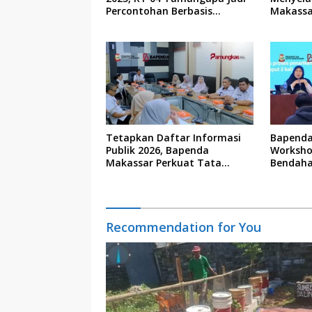
Percontohan Berbasis
Makassa
Kolaborasi Warga
Tetapkan Daftar Informasi
Bapenda
Publik 2026, Bapenda
Worksho
Makassar Perkuat Tata
Bendaha
Kelola Keterbukaan Informasi
Recommendation for You