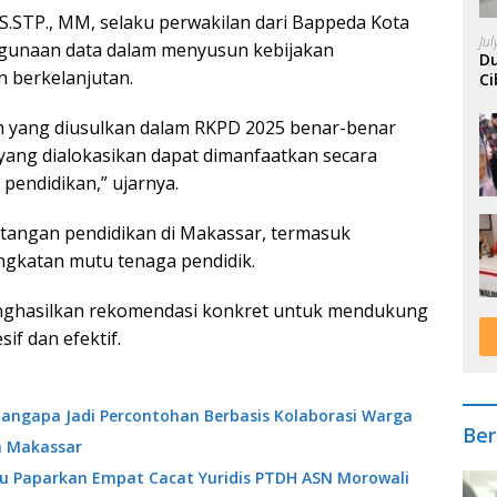
S.STP., MM, selaku perwakilan dari Bappeda Kota
Ju
gunaan data dalam menyusun kebijakan
Du
n berkelanjutan.
Ci
A
 yang diusulkan dalam RKPD 2025 benar-benar
yang dialokasikan dapat dimanfaatkan secara
pendidikan,” ujarnya.
tangan pendidikan di Makassar, termasuk
ingkatan mutu tenaga pendidik.
nghasilkan rekomendasi konkret untuk mendukung
if dan efektif.
angapa Jadi Percontohan Berbasis Kolaborasi Warga
Ber
a Makassar
ibu Paparkan Empat Cacat Yuridis PTDH ASN Morowali