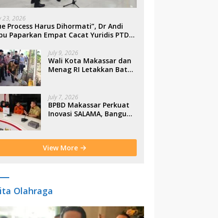
ly 23, 2026
e Process Harus Dihormati”, Dr Andi
bu Paparkan Empat Cacat Yuridis PTDH
SN Morowali
July 9, 2026
Wali Kota Makassar dan
Menag RI Letakkan Batu
Pertama Gerbang
Moderasi Indonesia di
BTP
July 7, 2026
BPBD Makassar Perkuat
Inovasi SALAMA, Bangun
Budaya Sadar Bencana
Sejak Usia Dini
View More
ita Olahraga