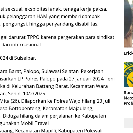
 seksual, eksploitasi anak, tenaga kerja paksa,
ntuk pelanggaran HAM yang memberi dampak
 pengungsi, hingga penyandang disabilitas.
agai darurat TPPO karena pergerakan para sindikat
 dan internasional.
Eric
24 di Sulselbar.
ra Barat, Palopo, Sulawesi Selatan. Pekerjaan
asarkan LP Polres Palopo pada 27 Januari 2024. Feni
gka di Kelurahan Battang Barat, Kecamatan Wara
Rona
an, Senin, 10/2/2025.
Nass
Mita (26). Dilaporkan ke Polres Wajo hilang 23 Juli
Prof
Desa Bottobenteng, Kecamatan Majauleng,
Arab
. Diduga hilang dalam perjalanan ke Kabupaten
gunakan Mobil Travel.
usuang, Kecamatan Mapilli, Kabupaten Polewali