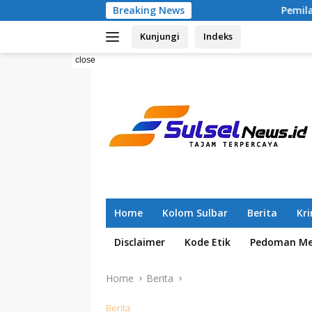
Skip
Breaking News
Pemilahan Sampah Sejak 20
to
Kunjungi
Indeks
content
close
Home
Kolom Sulbar
Berita
Kr
Disclaimer
Kode Etik
Pedoman Med
Home
Berita
Berita