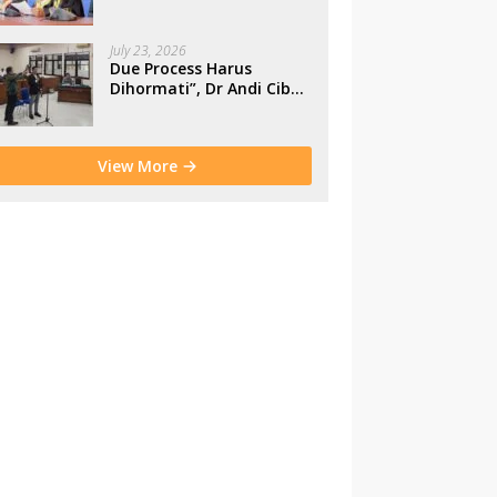
Makassar
July 23, 2026
Due Process Harus
Dihormati”, Dr Andi Cibu
Paparkan Empat Cacat
Yuridis PTDH ASN
Morowali
View More