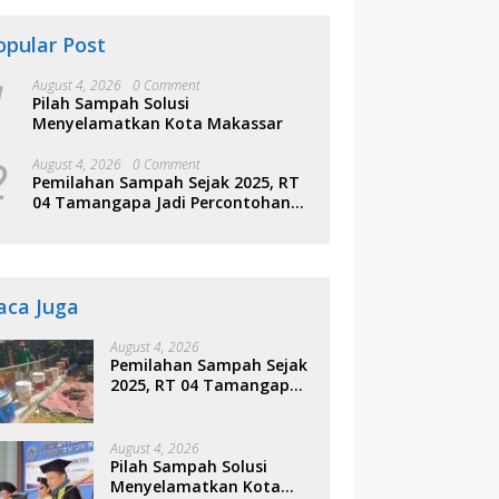
opular Post
1
August 4, 2026
0 Comment
Pilah Sampah Solusi
Menyelamatkan Kota Makassar
2
August 4, 2026
0 Comment
Pemilahan Sampah Sejak 2025, RT
04 Tamangapa Jadi Percontohan
Berbasis Kolaborasi Warga
aca Juga
August 4, 2026
Pemilahan Sampah Sejak
2025, RT 04 Tamangapa
Jadi Percontohan
Berbasis Kolaborasi
Warga
August 4, 2026
Pilah Sampah Solusi
Menyelamatkan Kota