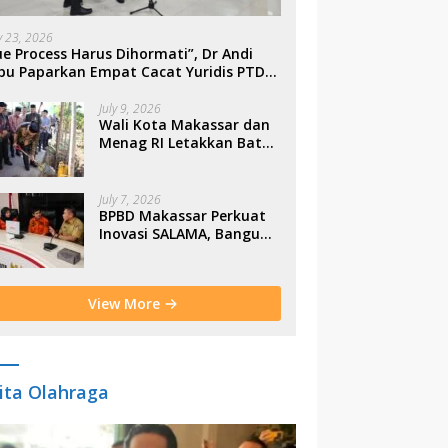
ly 23, 2026
e Process Harus Dihormati”, Dr Andi
bu Paparkan Empat Cacat Yuridis PTDH
SN Morowali
July 9, 2026
Wali Kota Makassar dan
Menag RI Letakkan Batu
Pertama Gerbang
Moderasi Indonesia di
BTP
July 7, 2026
BPBD Makassar Perkuat
Inovasi SALAMA, Bangun
Budaya Sadar Bencana
Sejak Usia Dini
View More
ita Olahraga