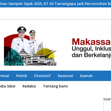
25, RT 04 Tamangapa Jadi Percontohan Berbasis Kolaborasi W
iminal
Politik
Otomotif
Nasional
Daerah
ia Siber
Redaksi
Tentang Kami
Sear