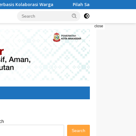
arga
Pilah Sampah Solusi Menyelamatkan Kota Makass
close
ch
Search