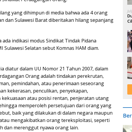
Ju
lang yang dihimpun di media bahwa ada 4 orang
Du
an dan Sulawesi Barat diberitakan hilang sepanjang
Ci
A
 ada indikasi modus Sindikat Tindak Pidana
MI Sulawesi Selatan sebut Komnas HAM diam.
ia diatur dalam UU Nomor 21 Tahun 2007, dalam
rdagangan Orang adalah tindakan perekrutan,
man, pemindahan, atau penerimaan seseorang
n kekerasan, penculikan, penyekapan,
kekuasaan atau posisi rentan, penjeratan utang
ehingga memperoleh persetujuan dari orang yang
ebut, baik yang dilakukan di dalam negara maupun
Ber
 atau mengakibatkan orang tereksploitasi, seperti
h dan merenggut nyawa orang lain.