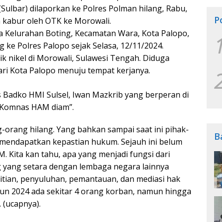
Sulbar) dilaporkan ke Polres Polman hilang, Rabu,
P
a kabur oleh OTK ke Morowali.
arga Kelurahan Boting, Kecamatan Wara, Kota Palopo,
g ke Polres Palopo sejak Selasa, 12/11/2024.
k nikel di Morowali, Sulawesi Tengah. Diduga
dari Kota Palopo menuju tempat kerjanya.
 Badko HMI Sulsel, Iwan Mazkrib yang berperan di
Komnas HAM diam”.
g-orang hilang. Yang bahkan sampai saat ini pihak-
B
 mendapatkan kepastian hukum. Sejauh ini belum
. Kita kan tahu, apa yang menjadi fungsi dari
ang setara dengan lembaga negara lainnya
itian, penyuluhan, pemantauan, dan mediasi hak
hun 2024 ada sekitar 4 orang korban, namun hingga
 (ucapnya).