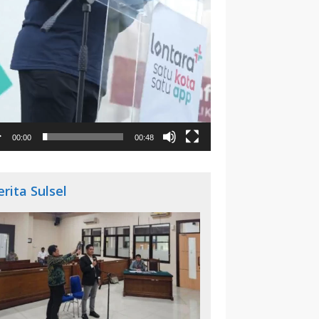
00:00
00:48
erita Sulsel