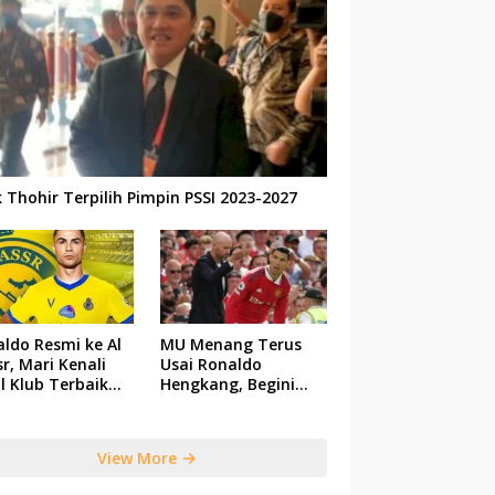
k Thohir Terpilih Pimpin PSSI 2023-2027
ldo Resmi ke Al
MU Menang Terus
r, Mari Kenali
Usai Ronaldo
il Klub Terbaik
Hengkang, Begini
 Saudi Tersebut
Respon Ten Hag
View More