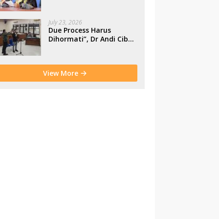
Makassar
July 23, 2026
Due Process Harus
Dihormati”, Dr Andi Cibu
Paparkan Empat Cacat
Yuridis PTDH ASN
Morowali
View More