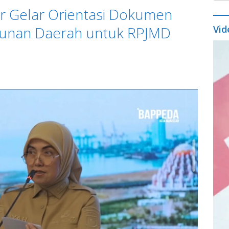
 Gelar Orientasi Dokumen
unan Daerah untuk RPJMD
Vid
Vide
9
Play