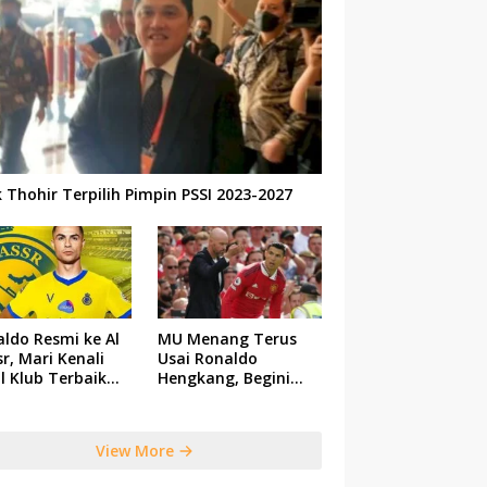
k Thohir Terpilih Pimpin PSSI 2023-2027
ldo Resmi ke Al
MU Menang Terus
r, Mari Kenali
Usai Ronaldo
il Klub Terbaik
Hengkang, Begini
 Saudi Tersebut
Respon Ten Hag
View More