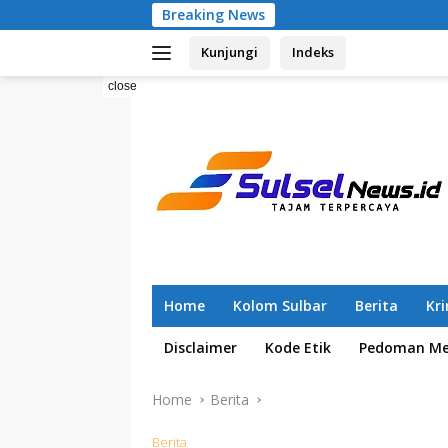
Skip
Breaking News
Pemilahan Sa
to
Kunjungi
Indeks
content
close
Home
Kolom Sulbar
Berita
Kr
Disclaimer
Kode Etik
Pedoman Med
Home
Berita
Berita