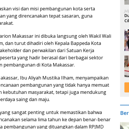
askan visi dan misi pembangunan kota serta
Ju
an yang direncanakan tepat sasaran, guna
Du
Ci
rakat.
A
larion Makassar ini dibuka langsung oleh Wakil Wali
m, dan turut dihadiri oleh Kepala Bappeda Kota
stakeholder dan perwakilan dari Satuan Kerja
peserta yang hadir berasal dari berbagai sektor
an pembangunan di Kota Makassar.
akassar, Ibu Aliyah Mustika Ilham, menyampaikan
encanaan pembangunan yang tidak hanya memuat
 kebutuhan masyarakat, tetapi juga mendukung
berdaya saing dan maju.
l yang sangat penting untuk memastikan bahwa
Ber
encanakan selama lima tahun ke depan benar-benar
cana pembangunan yang dituangkan dalam RPJMD