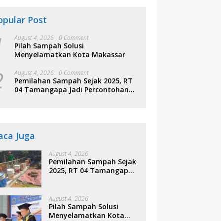
opular Post
1
August 4, 2026
0 Comment
Pilah Sampah Solusi
Menyelamatkan Kota Makassar
2
August 4, 2026
0 Comment
Pemilahan Sampah Sejak 2025, RT
04 Tamangapa Jadi Percontohan
Berbasis Kolaborasi Warga
aca Juga
August 4, 2026
Pemilahan Sampah Sejak
2025, RT 04 Tamangapa
Jadi Percontohan
Berbasis Kolaborasi
Warga
August 4, 2026
Pilah Sampah Solusi
Menyelamatkan Kota