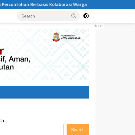
 Kolaborasi Warga
Pilah Sampah Solusi Menyelamatkan
close
ch
Search