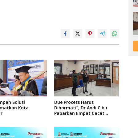
mpah Solusi
Due Process Harus
matkan Kota
Dihormati”, Dr Andi Cibu
r
Paparkan Empat Cacat
Yuridis PTDH ASN Morowali