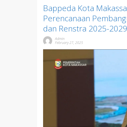
Bappeda Kota Makassar
Perencanaan Pembang
dan Renstra 2025-202
Admin
February 27, 2025