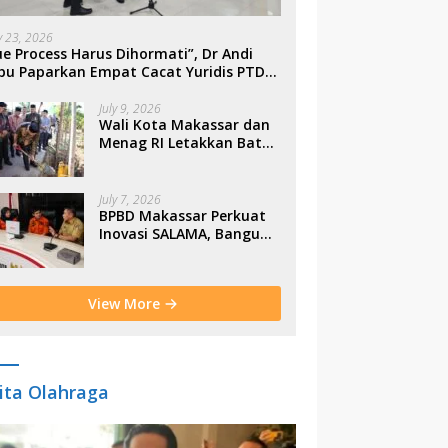
ly 23, 2026
e Process Harus Dihormati”, Dr Andi
bu Paparkan Empat Cacat Yuridis PTDH
SN Morowali
July 9, 2026
Wali Kota Makassar dan
Menag RI Letakkan Batu
Pertama Gerbang
Moderasi Indonesia di
BTP
July 7, 2026
BPBD Makassar Perkuat
Inovasi SALAMA, Bangun
Budaya Sadar Bencana
Sejak Usia Dini
View More
ita Olahraga