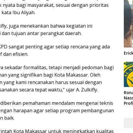
nyata bagi masyarakat, sesuai dengan prioritas
ata Ibu Aliyah.
ifly, juga menekankan bahwa kegiatan ini
dan tujuan antar perangkat daerah.
KPD sangat penting agar setiap rencana yang ada
Eric
 dan efisien.
 sekadar formalitas, tetapi menjadi pedoman bagi
an yang signifikan bagi Kota Makassar. Oleh
an yang kami rencanakan harus sesuai dengan
nakan secara tepat waktu,” ujar A. Zulkifly.
Rona
Nass
ta diberikan pemahaman mendalam mengenai teknis
Prof
Arab
engan harapan agar setiap program pembangunan
n baik.
rintah Kota Makassar untuk meningkatkan kualitas