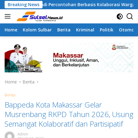
Skip
pa Jadi Percontohan Berbasis Kolaborasi Warga
Breaking News
Pila
to
content
Home
Kolom Sulbar
Berita
Kriminal
Politik
Otomoti
Home
Berita
Berita
Bappeda Kota Makassar Gelar
Musrenbang RKPD Tahun 2026, Usung
Semangat Kolaboratif dan Partisipatif
Admin