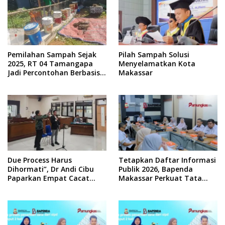
Pemilahan Sampah Sejak
Pilah Sampah Solusi
2025, RT 04 Tamangapa
Menyelamatkan Kota
Jadi Percontohan Berbasis
Makassar
Kolaborasi Warga
Due Process Harus
Tetapkan Daftar Informasi
Dihormati”, Dr Andi Cibu
Publik 2026, Bapenda
Paparkan Empat Cacat
Makassar Perkuat Tata
Yuridis PTDH ASN Morowali
Kelola Keterbukaan
Informasi