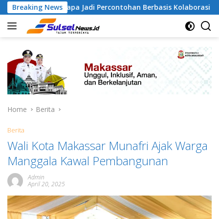
Skip
amangapa Jadi Percontohan Berbasis Kolaborasi Warga
Breaking News
to
content
Home
Berita
Berita
Wali Kota Makassar Munafri Ajak Warga
Manggala Kawal Pembangunan
Admin
April 20, 2025