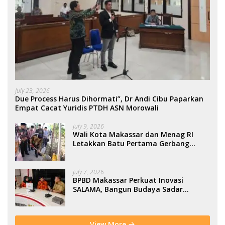
July 23, 2026
Due Process Harus Dihormati”, Dr Andi Cibu Paparkan
Empat Cacat Yuridis PTDH ASN Morowali
July 9, 2026
Wali Kota Makassar dan Menag RI
Letakkan Batu Pertama Gerbang
Moderasi Indonesia di BTP
July 7, 2026
BPBD Makassar Perkuat Inovasi
SALAMA, Bangun Budaya Sadar
Bencana Sejak Usia Dini
View More