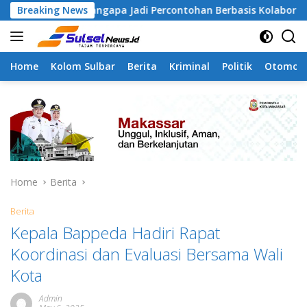
Skip
 Tamangapa Jadi Percontohan Berbasis Kolaborasi Warga
Breaking News
to
content
Home
Kolom Sulbar
Berita
Kriminal
Politik
Otomoti
Home
Berita
Berita
Kepala Bappeda Hadiri Rapat
Koordinasi dan Evaluasi Bersama Wali
Kota
Admin