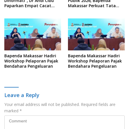
Dihormati”, Dr Andi Cibu
Publik 2026, Bapenda
Paparkan Empat Cacat
Makassar Perkuat Tata
Yuridis PTDH ASN Morowali
Kelola Keterbukaan
Informasi
Bapenda Makassar Hadiri
Bapenda Makassar Hadiri
Workshop Pelaporan Pajak
Workshop Pelaporan Pajak
Bendahara Pengeluaran
Bendahara Pengeluaran
Leave a Reply
Your email address will not be published.
Required fields are
marked
*