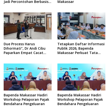
Jadi Percontohan Berbasis
Makassar
Kolaborasi Warga
Due Process Harus
Tetapkan Daftar Informasi
Dihormati”, Dr Andi Cibu
Publik 2026, Bapenda
Paparkan Empat Cacat
Makassar Perkuat Tata
Yuridis PTDH ASN Morowali
Kelola Keterbukaan
Informasi
Bapenda Makassar Hadiri
Bapenda Makassar Hadiri
Workshop Pelaporan Pajak
Workshop Pelaporan Pajak
Bendahara Pengeluaran
Bendahara Pengeluaran