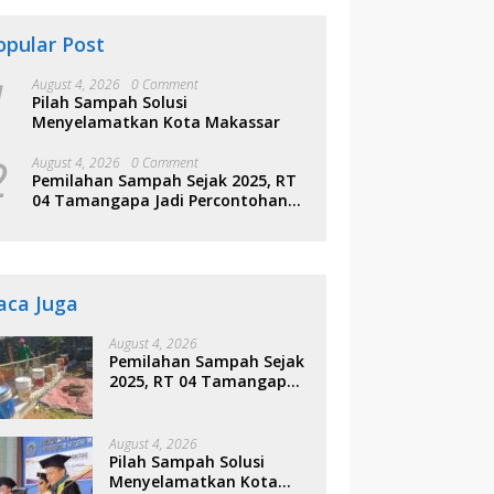
opular Post
1
August 4, 2026
0 Comment
Pilah Sampah Solusi
Menyelamatkan Kota Makassar
2
August 4, 2026
0 Comment
Pemilahan Sampah Sejak 2025, RT
04 Tamangapa Jadi Percontohan
Berbasis Kolaborasi Warga
aca Juga
August 4, 2026
Pemilahan Sampah Sejak
2025, RT 04 Tamangapa
Jadi Percontohan
Berbasis Kolaborasi
Warga
August 4, 2026
Pilah Sampah Solusi
Menyelamatkan Kota