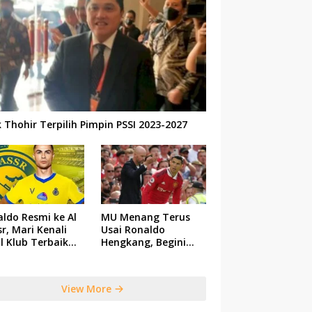
k Thohir Terpilih Pimpin PSSI 2023-2027
ldo Resmi ke Al
MU Menang Terus
r, Mari Kenali
Usai Ronaldo
il Klub Terbaik
Hengkang, Begini
 Saudi Tersebut
Respon Ten Hag
View More