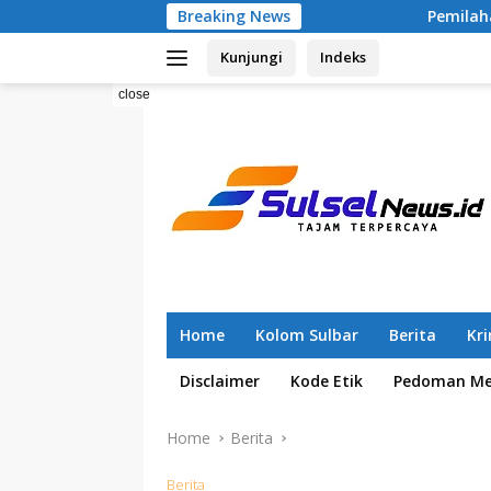
Skip
Breaking News
Pemilahan Sampah Sejak 2025, R
to
Kunjungi
Indeks
content
close
Home
Kolom Sulbar
Berita
Kr
Disclaimer
Kode Etik
Pedoman Med
Home
Berita
Berita