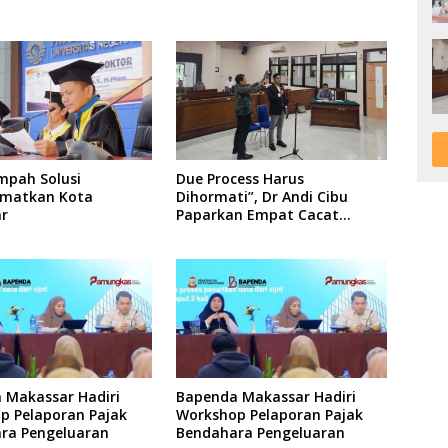
mpah Solusi
Due Process Harus
matkan Kota
Dihormati”, Dr Andi Cibu
r
Paparkan Empat Cacat
Yuridis PTDH ASN Morowali
 Makassar Hadiri
Bapenda Makassar Hadiri
p Pelaporan Pajak
Workshop Pelaporan Pajak
ra Pengeluaran
Bendahara Pengeluaran