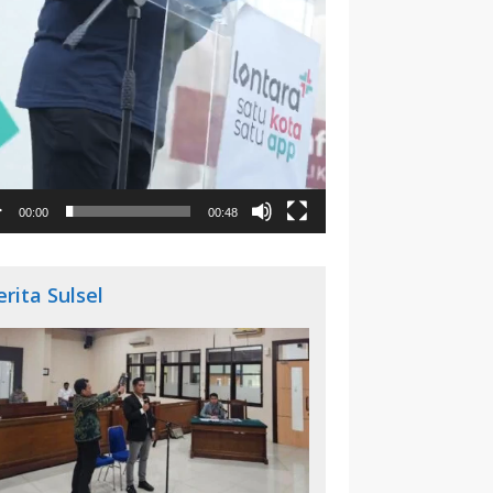
00:00
00:48
erita Sulsel