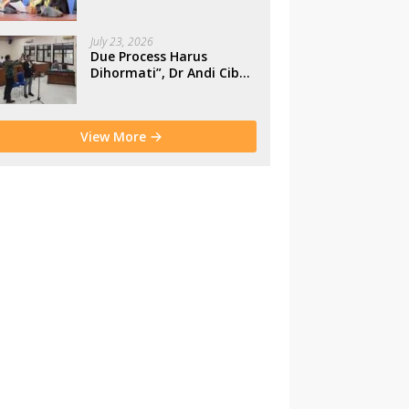
Makassar
July 23, 2026
Due Process Harus
Dihormati”, Dr Andi Cibu
Paparkan Empat Cacat
Yuridis PTDH ASN
Morowali
View More