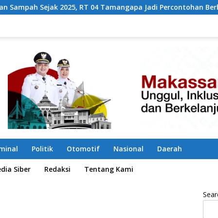
T 04 Tamangapa Jadi Percontohan Berbasis Kolaborasi Warga
iminal
Politik
Otomotif
Nasional
Daerah
ia Siber
Redaksi
Tentang Kami
Sear