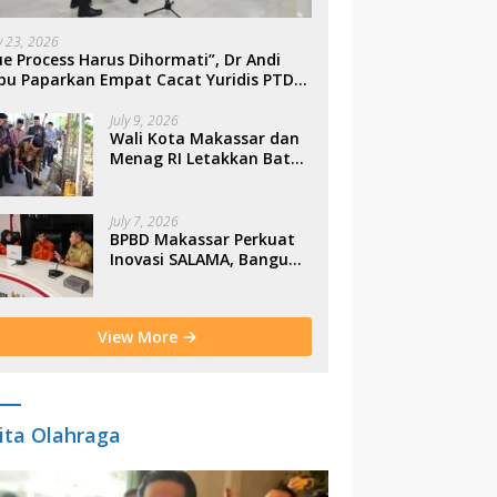
ly 23, 2026
e Process Harus Dihormati”, Dr Andi
bu Paparkan Empat Cacat Yuridis PTDH
SN Morowali
July 9, 2026
Wali Kota Makassar dan
Menag RI Letakkan Batu
Pertama Gerbang
Moderasi Indonesia di
BTP
July 7, 2026
BPBD Makassar Perkuat
Inovasi SALAMA, Bangun
Budaya Sadar Bencana
Sejak Usia Dini
View More
ita Olahraga