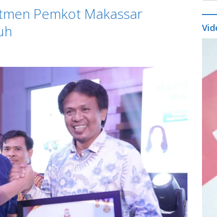
itmen Pemkot Makassar
uh
Vid
Vide
Play