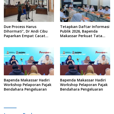
Due Process Harus
Tetapkan Daftar Informasi
Dihormati”, Dr Andi Cibu
Publik 2026, Bapenda
Paparkan Empat Cacat
Makassar Perkuat Tata
Yuridis PTDH ASN Morowali
Kelola Keterbukaan
Informasi
Bapenda Makassar Hadiri
Bapenda Makassar Hadiri
Workshop Pelaporan Pajak
Workshop Pelaporan Pajak
Bendahara Pengeluaran
Bendahara Pengeluaran