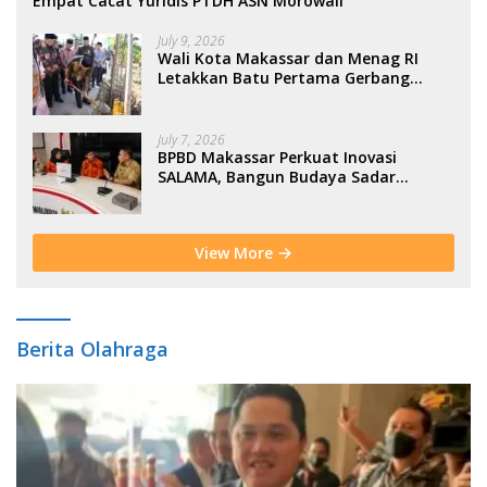
Empat Cacat Yuridis PTDH ASN Morowali
July 9, 2026
Wali Kota Makassar dan Menag RI
Letakkan Batu Pertama Gerbang
Moderasi Indonesia di BTP
July 7, 2026
BPBD Makassar Perkuat Inovasi
SALAMA, Bangun Budaya Sadar
Bencana Sejak Usia Dini
View More
Berita Olahraga