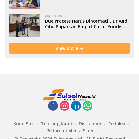
July 23, 2026
Due Process Harus Dihormati”, Dr Andi
Cibu Paparkan Empat Cacat Yuridis
PTDH ASN Morowali
View More
Kode Etik
Tentang Kami
Disclaimer
Redaksi
Pedoman Media Siber
© Copyright 2026 Sulselnews.id - All Right Reserved