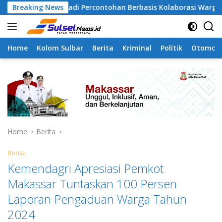
Skip
pa Jadi Percontohan Berbasis Kolaborasi Warga
Breaking News
Pilah
to
content
Home
Kolom Sulbar
Berita
Kriminal
Politik
Otomoti
Home
Berita
Berita
Kemendagri Apresiasi Pemkot
Makassar Tuntaskan 100 Persen
Laporan Pengaduan Warga Tahun
2024