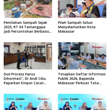
Pemilahan Sampah Sejak
Pilah Sampah Solusi
2025, RT 04 Tamangapa
Menyelamatkan Kota
Jadi Percontohan Berbasis
Makassar
Kolaborasi Warga
Due Process Harus
Tetapkan Daftar Informasi
Dihormati”, Dr Andi Cibu
Publik 2026, Bapenda
Paparkan Empat Cacat
Makassar Perkuat Tata
Yuridis PTDH ASN Morowali
Kelola Keterbukaan
Informasi