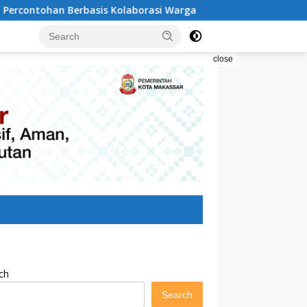
olaborasi Warga
Pilah Sampah Solusi Menyelamatkan 
close
ch
Search