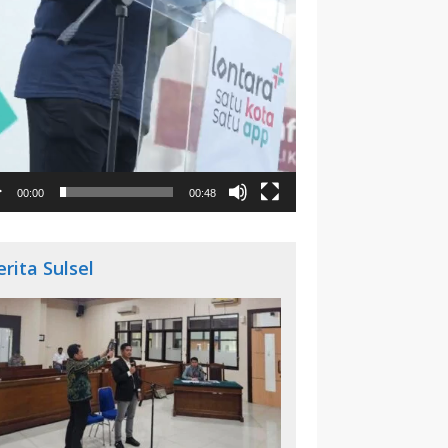
00:00
00:48
erita Sulsel