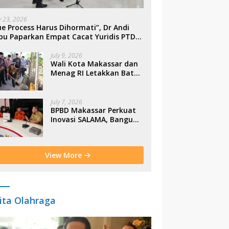
ly 23, 2026
e Process Harus Dihormati”, Dr Andi
bu Paparkan Empat Cacat Yuridis PTDH
SN Morowali
July 9, 2026
Wali Kota Makassar dan
Menag RI Letakkan Batu
Pertama Gerbang
Moderasi Indonesia di
BTP
July 7, 2026
BPBD Makassar Perkuat
Inovasi SALAMA, Bangun
Budaya Sadar Bencana
Sejak Usia Dini
View More
ita Olahraga