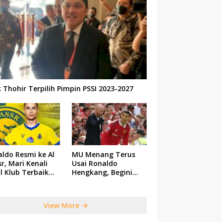
k Thohir Terpilih Pimpin PSSI 2023-2027
ldo Resmi ke Al
MU Menang Terus
r, Mari Kenali
Usai Ronaldo
il Klub Terbaik
Hengkang, Begini
 Saudi Tersebut
Respon Ten Hag
View More