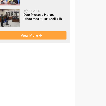
Makassar
July 23, 2026
Due Process Harus
Dihormati”, Dr Andi Cibu
Paparkan Empat Cacat
Yuridis PTDH ASN
Morowali
View More