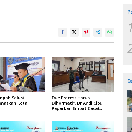
P
B
mpah Solusi
Due Process Harus
matkan Kota
Dihormati”, Dr Andi Cibu
r
Paparkan Empat Cacat
Yuridis PTDH ASN Morowali