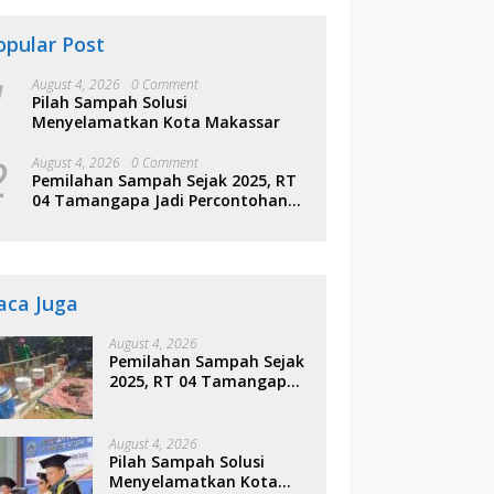
opular Post
1
August 4, 2026
0 Comment
Pilah Sampah Solusi
Menyelamatkan Kota Makassar
2
August 4, 2026
0 Comment
Pemilahan Sampah Sejak 2025, RT
04 Tamangapa Jadi Percontohan
Berbasis Kolaborasi Warga
aca Juga
August 4, 2026
Pemilahan Sampah Sejak
2025, RT 04 Tamangapa
Jadi Percontohan
Berbasis Kolaborasi
Warga
August 4, 2026
Pilah Sampah Solusi
Menyelamatkan Kota