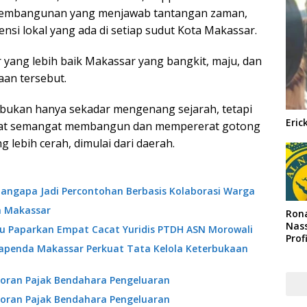
embangunan yang menjawab tantangan zaman,
si lokal yang ada di setiap sudut Kota Makassar.
yang lebih baik Makassar yang bangkit, maju, dan
aan tersebut.
 bukan hanya sekadar mengenang sejarah, tetapi
Eric
at semangat membangun dan mempererat gotong
lebih cerah, dimulai dari daerah.
angapa Jadi Percontohan Berbasis Kolaborasi Warga
a Makassar
Rona
Nass
ibu Paparkan Empat Cacat Yuridis PTDH ASN Morowali
Prof
Bapenda Makassar Perkuat Tata Kelola Keterbukaan
Arab
oran Pajak Bendahara Pengeluaran
oran Pajak Bendahara Pengeluaran