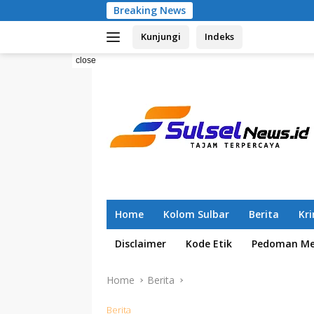
Skip
Breaking News
Pemilahan Samp
to
Kunjungi
Indeks
content
close
Home
Kolom Sulbar
Berita
Kr
Disclaimer
Kode Etik
Pedoman Med
Home
Berita
Berita