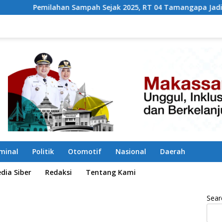
ah Sejak 2025, RT 04 Tamangapa Jadi Percontohan Berbasis K
iminal
Politik
Otomotif
Nasional
Daerah
ia Siber
Redaksi
Tentang Kami
Sear