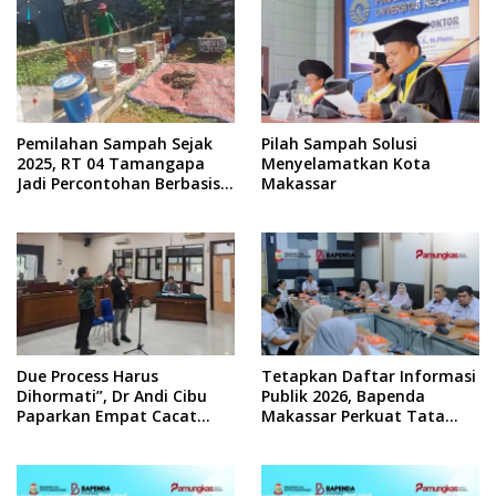
Pemilahan Sampah Sejak
Pilah Sampah Solusi
2025, RT 04 Tamangapa
Menyelamatkan Kota
Jadi Percontohan Berbasis
Makassar
Kolaborasi Warga
Due Process Harus
Tetapkan Daftar Informasi
Dihormati”, Dr Andi Cibu
Publik 2026, Bapenda
Paparkan Empat Cacat
Makassar Perkuat Tata
Yuridis PTDH ASN Morowali
Kelola Keterbukaan
Informasi