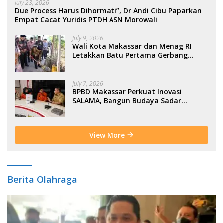
July 23, 2026
Due Process Harus Dihormati”, Dr Andi Cibu Paparkan
Empat Cacat Yuridis PTDH ASN Morowali
July 9, 2026
Wali Kota Makassar dan Menag RI
Letakkan Batu Pertama Gerbang
Moderasi Indonesia di BTP
July 7, 2026
BPBD Makassar Perkuat Inovasi
SALAMA, Bangun Budaya Sadar
Bencana Sejak Usia Dini
View More
Berita Olahraga