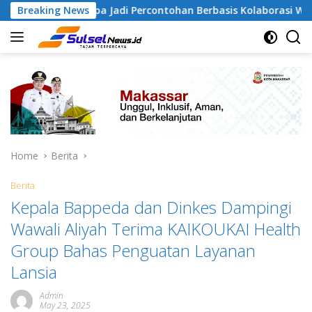
Skip
angapa Jadi Percontohan Berbasis Kolaborasi Warga
Breaking News
P
to
content
Home
Berita
Berita
Kepala Bappeda dan Dinkes Dampingi
Wawali Aliyah Terima KAIKOUKAI Health
Group Bahas Penguatan Layanan
Lansia
Admin
May 23, 2025