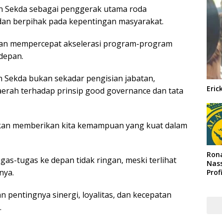
 Sekda sebagai penggerak utama roda
 dan berpihak pada kepentingan masyarakat.
 dan mempercepat akselerasi program-program
 depan.
 Sekda bukan sekadar pengisian jabatan,
Eric
aerah terhadap prinsip good governance dan tata
i akan memberikan kita kemampuan yang kuat dalam
Rona
gas-tugas ke depan tidak ringan, meski terlihat
Nass
nya.
Prof
Arab
 pentingnya sinergi, loyalitas, dan kecepatan
.