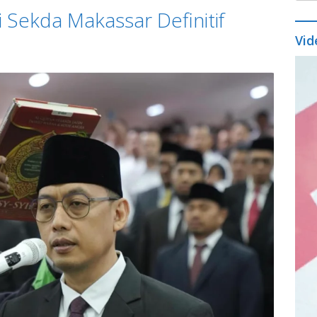
di Sekda Makassar Definitif
Vid
Vide
Play