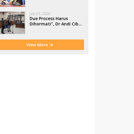
Makassar
July 23, 2026
Due Process Harus
Dihormati”, Dr Andi Cibu
Paparkan Empat Cacat
Yuridis PTDH ASN
Morowali
View More