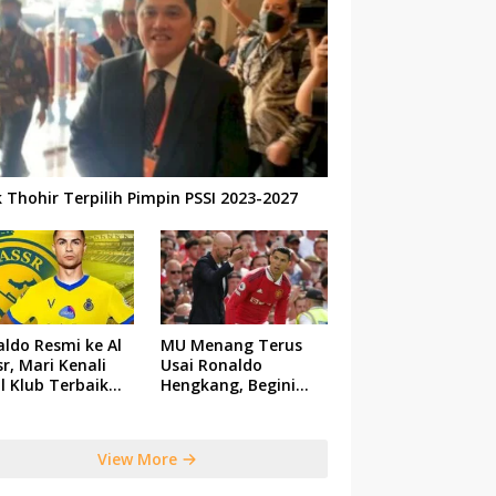
k Thohir Terpilih Pimpin PSSI 2023-2027
ldo Resmi ke Al
MU Menang Terus
r, Mari Kenali
Usai Ronaldo
il Klub Terbaik
Hengkang, Begini
 Saudi Tersebut
Respon Ten Hag
View More