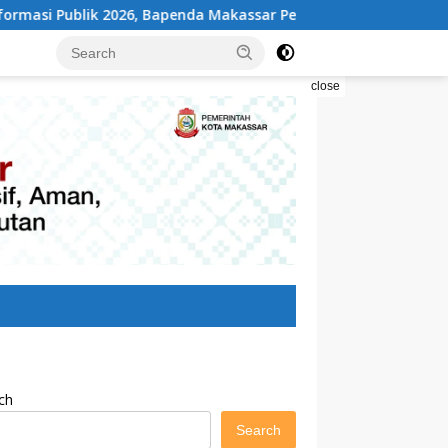
apenda Makassar Perkuat Tata Kelola Keterbukaan Informasi
close
ch
Search