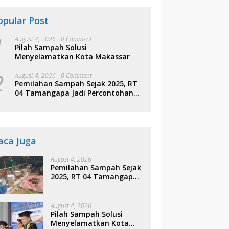
opular Post
1
August 4, 2026
0 Comment
Pilah Sampah Solusi
Menyelamatkan Kota Makassar
2
August 4, 2026
0 Comment
Pemilahan Sampah Sejak 2025, RT
04 Tamangapa Jadi Percontohan
Berbasis Kolaborasi Warga
aca Juga
August 4, 2026
Pemilahan Sampah Sejak
2025, RT 04 Tamangapa
Jadi Percontohan
Berbasis Kolaborasi
Warga
August 4, 2026
Pilah Sampah Solusi
Menyelamatkan Kota