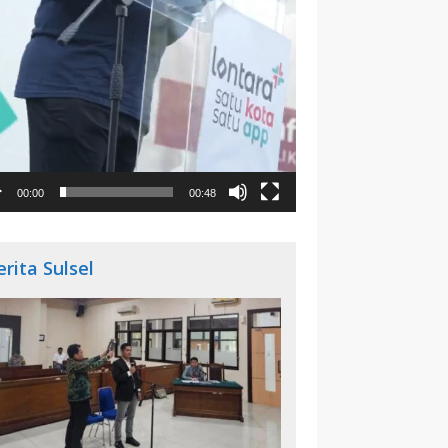
00:00
00:48
erita Sulsel