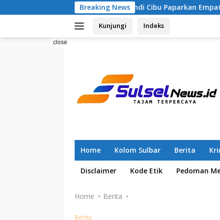
Skip
Dihormati”, Dr Andi Cibu Paparkan Empat Cacat Yuridis PTDH A
Breaking News
to
Kunjungi
Indeks
content
close
Home
Kolom Sulbar
Berita
Kr
Disclaimer
Kode Etik
Pedoman Med
Home
Berita
Berita