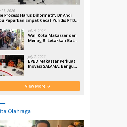
ly 23, 2026
e Process Harus Dihormati”, Dr Andi
bu Paparkan Empat Cacat Yuridis PTDH
SN Morowali
July 9, 2026
Wali Kota Makassar dan
Menag RI Letakkan Batu
Pertama Gerbang
Moderasi Indonesia di
BTP
July 7, 2026
BPBD Makassar Perkuat
Inovasi SALAMA, Bangun
Budaya Sadar Bencana
Sejak Usia Dini
View More
ita Olahraga