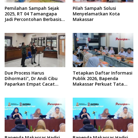
Pemilahan Sampah Sejak
Pilah Sampah Solusi
2025, RT 04 Tamangapa
Menyelamatkan Kota
Jadi Percontohan Berbasis
Makassar
Kolaborasi Warga
Due Process Harus
Tetapkan Daftar Informasi
Dihormati”, Dr Andi Cibu
Publik 2026, Bapenda
Paparkan Empat Cacat
Makassar Perkuat Tata
Yuridis PTDH ASN Morowali
Kelola Keterbukaan
Informasi
Bapenda Makassar Hadiri
Bapenda Makassar Hadiri