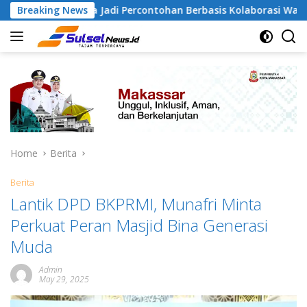
Skip
angapa Jadi Percontohan Berbasis Kolaborasi Warga
Breaking News
P
to
content
Home
Berita
Berita
Lantik DPD BKPRMI, Munafri Minta
Perkuat Peran Masjid Bina Generasi
Muda
Admin
May 29, 2025