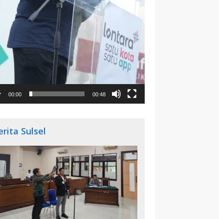
00:00
00:48
erita Sulsel