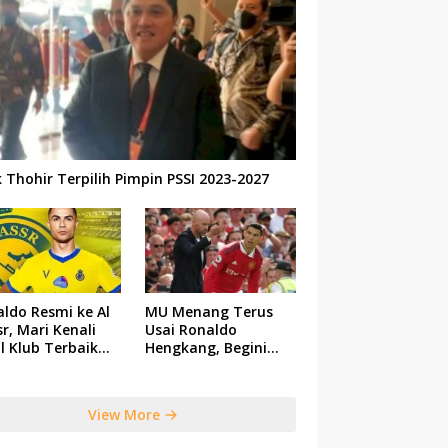
k Thohir Terpilih Pimpin PSSI 2023-2027
ldo Resmi ke Al
MU Menang Terus
r, Mari Kenali
Usai Ronaldo
il Klub Terbaik
Hengkang, Begini
 Saudi Tersebut
Respon Ten Hag
View More