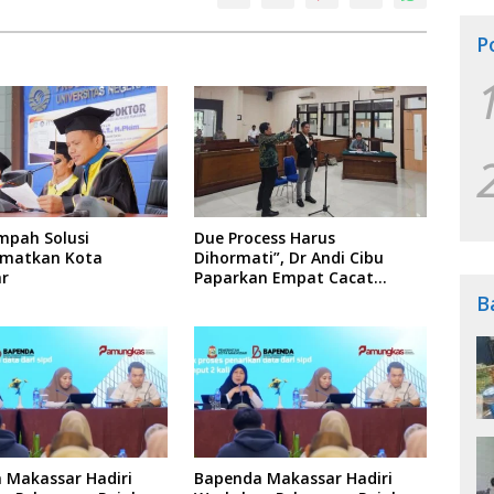
P
mpah Solusi
Due Process Harus
matkan Kota
Dihormati”, Dr Andi Cibu
r
Paparkan Empat Cacat
Yuridis PTDH ASN Morowali
B
 Makassar Hadiri
Bapenda Makassar Hadiri