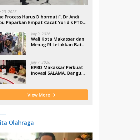
ly 23, 2026
e Process Harus Dihormati”, Dr Andi
bu Paparkan Empat Cacat Yuridis PTDH
SN Morowali
July 9, 2026
Wali Kota Makassar dan
Menag RI Letakkan Batu
Pertama Gerbang
Moderasi Indonesia di
BTP
July 7, 2026
BPBD Makassar Perkuat
Inovasi SALAMA, Bangun
Budaya Sadar Bencana
Sejak Usia Dini
View More
ita Olahraga