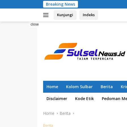
Skip
Breaking News
Pemilahan Samp
to
Kunjungi
Indeks
content
close
Home
Kolom Sulbar
Berita
Kr
Disclaimer
Kode Etik
Pedoman Med
Home
Berita
Berita