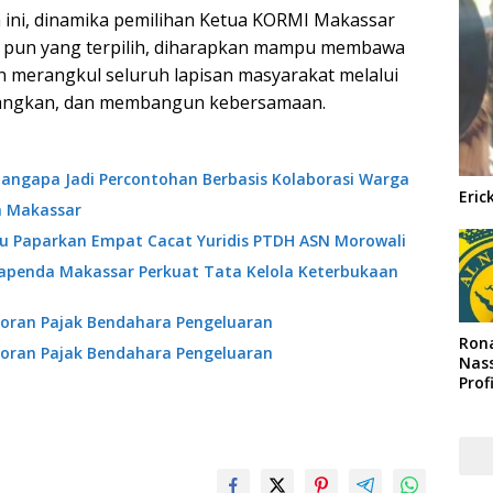
 ini, dinamika pemilihan Ketua KORMI Makassar
pa pun yang terpilih, diharapkan mampu membawa
n merangkul seluruh lapisan masyarakat melalui
nangkan, dan membangun kebersamaan.
angapa Jadi Percontohan Berbasis Kolaborasi Warga
Eric
a Makassar
ibu Paparkan Empat Cacat Yuridis PTDH ASN Morowali
Bapenda Makassar Perkuat Tata Kelola Keterbukaan
oran Pajak Bendahara Pengeluaran
Rona
oran Pajak Bendahara Pengeluaran
Nass
Prof
Arab