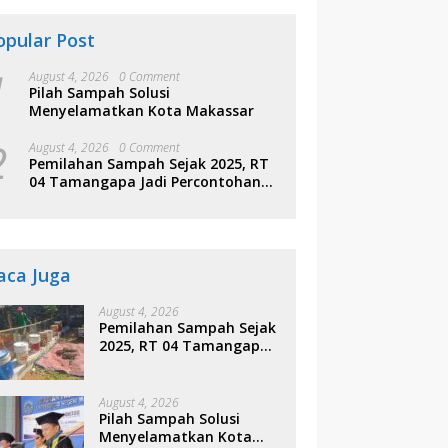
opular Post
1
August 4, 2026
0 Comment
Pilah Sampah Solusi
Menyelamatkan Kota Makassar
2
August 4, 2026
0 Comment
Pemilahan Sampah Sejak 2025, RT
04 Tamangapa Jadi Percontohan
Berbasis Kolaborasi Warga
aca Juga
August 4, 2026
Pemilahan Sampah Sejak
2025, RT 04 Tamangapa
Jadi Percontohan
Berbasis Kolaborasi
Warga
August 4, 2026
Pilah Sampah Solusi
Menyelamatkan Kota