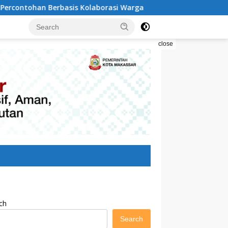
olaborasi Warga
Pilah Sampah Solusi Menyelamatkan 
close
ch
Search