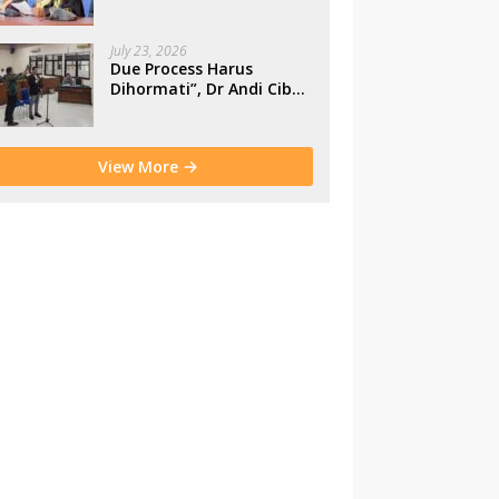
Makassar
July 23, 2026
Due Process Harus
Dihormati”, Dr Andi Cibu
Paparkan Empat Cacat
Yuridis PTDH ASN
Morowali
View More